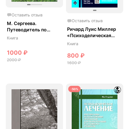
Оставить отзыв
Оставить отзыв
М. Сергеева.
Ричард Луис Миллер
Путеводитель по
«Психоделическая
флоре
Книга
медицина»
Средиземноморья.
Книга
1000
₽
800
₽
2000
₽
1600
₽
-50%