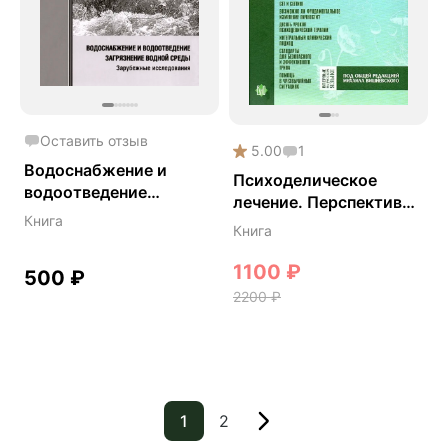
Оставить отзыв
5.00
1
Водоснабжение и
Психоделическое
водоотведение
лечение. Перспективы
загрязнение
Книга
использования
Книга
окружающей сред - В.
энтеогенов для
Я. Кофман
психотерапии и
1100
₽
500
₽
духовного развития -
2200
₽
Нил Голдсмит
1
2