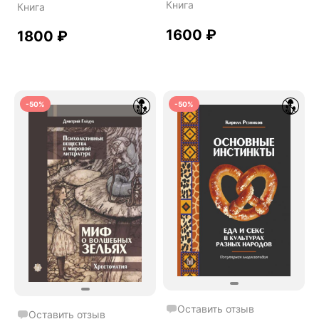
Психоделические
исследователя
Книга
Книга
евангелия: тайная
психоделиков
история
1600
₽
1800
₽
галлюциногенов в
христианстве.
-50%
-50%
Оставить отзыв
Оставить отзыв