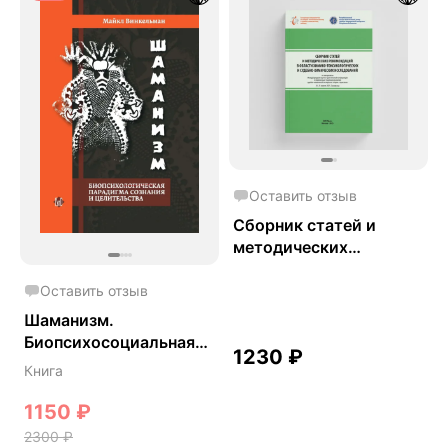
Оставить отзыв
Сборник статей и
методических
рекомендаций в
области химико-
Оставить отзыв
токсикологи ческих и
Шаманизм.
судебно-химических
Биопсихосоциальная
1230
₽
исследований
парадигма сознания и
Книга
целительства. - Майкл
Винкельман
1150
₽
2300
₽