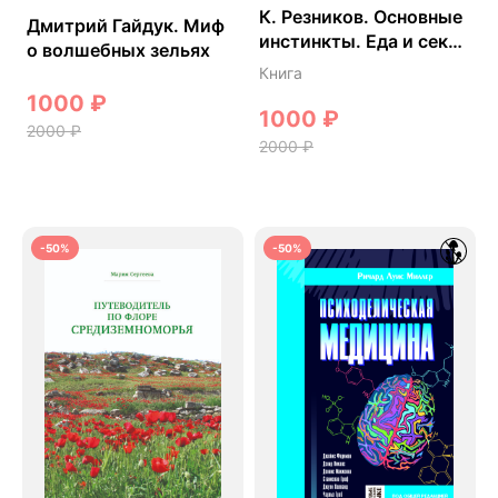
К. Резников. Основные
Дмитрий Гайдук. Миф
инстинкты. Еда и секс
о волшебных зельях
в культурах разных
Книга
народов: популярная
1000
₽
энциклопедия.
1000
₽
2000
₽
2000
₽
-50%
-50%