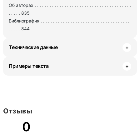
Об авторах . . . . . . . . . . . . . . . . . . . . . . . . . . . . . . . . . . . . . . .
. . . . . 835
Библиография . . . . . . . . . . . . . . . . . . . . . . . . . . . . . . . . . . . .
. . . . . 844
Технические данные
+
Примеры текста
+
Отзывы
0