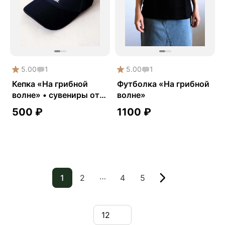
5.00
1
5.00
1
Кепка «На грибной
Футболка «На грибной
волне» • сувениры от
волне»
Fungiline
500
₽
1100
₽
…
1
2
4
5