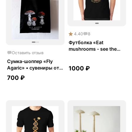
4.40
8
Футболка «Eat
mushrooms - see the
Оставить отзыв
universe»
Сумка-шоппер «Fly
Agaric» • сувениры от
1000
₽
Fungiline
700
₽