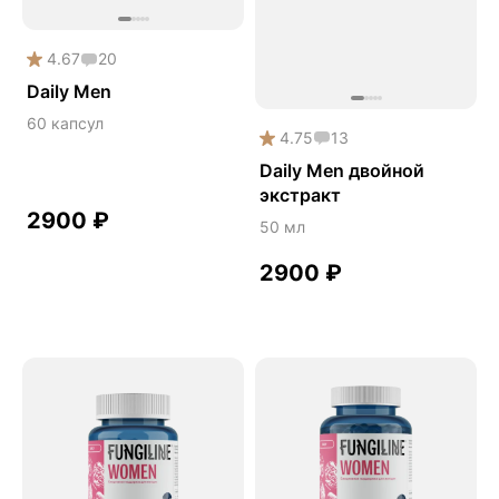
Снижение веса
4.67
20
Снижение давления
Daily Men
Снижение сахара
60 капсул
Снижение холестерина
4.75
13
Спокойствие и сон
Daily Men двойной
экстракт
Спортивное питание
2900
₽
50 мл
Улучшение настроения
2900
₽
Чага
Чистая кожа
Энергия и выносливость