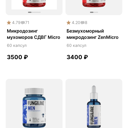
Наборы
Онколинейка
4.79
71
4.20
8
Онкопротектор
Микродозинг
Безмухоморный
Острое зрение
мухоморов СДВГ Micro
микродозинг ZenMicro
Память
60 капсул
60 капсул
Патерный мухомор
3500
₽
3400
₽
Поддержка иммунитета
Помощь при аллергии
Природный антибиотик
Пробиотики Психобиом
Продуктивность
Противовирусное
СДВГ
Сердце и сосуды