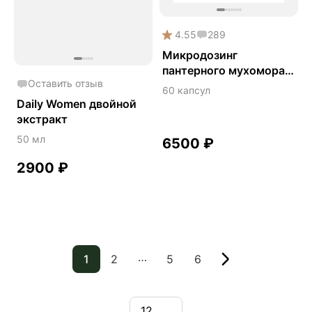
4.55
289
Микродозинг
пантерного мухомора
Оставить отзыв
DarkMicro
60 капсул
Daily Women двойной
экстракт
50 мл
6500
₽
2900
₽
…
1
2
5
6