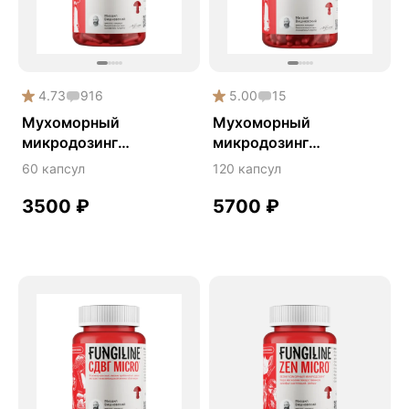
Защита печени
Здоровое пищеварение
Здоровые суставы
4.73
916
5.00
15
Здоровый микробиом
Мухоморный
Мухоморный
Здоровье легких
микродозинг
микродозинг
RedMicro®
RedMicro®
Здоровье почек
60 капсул
120 капсул
Китайский кордицепс
3500
₽
5700
₽
Кордицепс
Красный мухомор
Крепкие кости
Либидо
Майтаке
Мужское здоровье
Мухомор