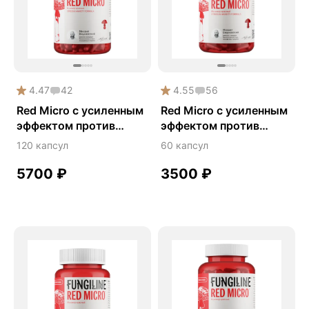
Mushroom
Premium
Solution
Акция
4.47
42
4.55
56
Антипаразит
Red Micro с усиленным
Red Micro с усиленным
эффектом против
эффектом против
Антистресс
стресса и тревоги
стресса и тревоги
120 капсул
60 капсул
Безмухоморный микродозинг
Гормональный баланс
5700
₽
3500
₽
Деменция
Детокс
Ежовик гребенчатый
Желчегонное
Женское здоровье
Зависимости