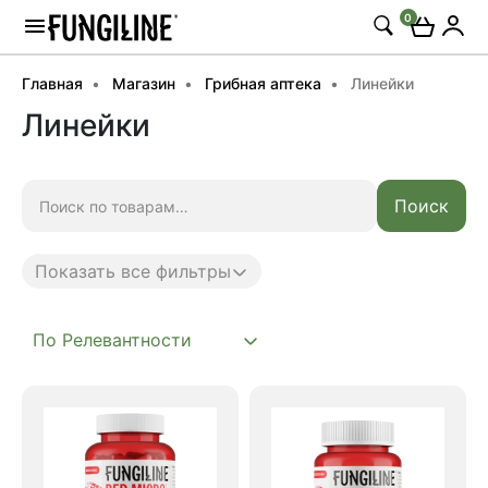
0
Главная
Магазин
Грибная аптека
Линейки
Линейки
Искать:
Поиск
Показать все фильтры
Anti age
Complex
Daily
Microdosing