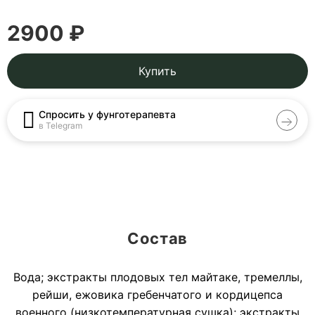
2900 ₽
Купить
Спросить у фунготерапевта
в Telegram
Состав
Вода; экстракты плодовых тел майтаке, тремеллы,
рейши, ежовика гребенчатого и кордицепса
военного (низкотемпературная сушка); экстракты