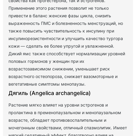
свойства как прогестерона, так и эстрогенов.
Применение этого растения позволит не только
привести в баланс женские фазы цикла, снизить
выраженность ПМС и болезненность менструаций, но
также повысить чувствительность к инсулину при
инсулинорезистентности и улучшить качество тургора
кожи — сделать ее более упругой и увлажненной.
Дикий ямс также способствует нормализации уровней
половых гормонов у женщин при их
возрастозависимом снижении, уменьшает риск
возрастного остеопороза, снижает вазомоторные и
вегетативные симптомы менопаузы.
Дягиль (Angelica archangelica)
Растение мягко влияет на уровни эстрогенов и
пролактина в пременопаузальном и менопаузальном
возрасте, обладает противовоспалительным и
мочегонным свойствами, отличный спазмолитик. Имеет
мягкий седативный эффект, благотворно влияя на