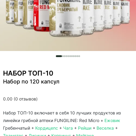
НАБОР ТОП-10
Набор по 120 капсул
0.00 (0 отзывов)
Набор ТОП-10 включает в себя 10 лучших продуктов из
линейки грибной аптеки FUNGILINE: Red Micro +
Ежовик
Гребенчатый +
Кордицепс
+
Чага
+
Рейши
+
Веселка
+
Траметес
+
Лисички
+
Копринус
+
Майтаке
.