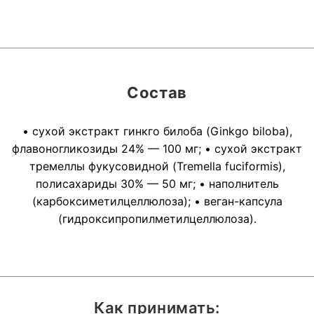
Состав
• сухой экстракт гинкго билоба (Ginkgo biloba),
флавоногликозиды 24% — 100 мг; • сухой экстракт
тремеллы фукусовидной (Tremella fuciformis),
полисахариды 30% — 50 мг; • наполнитель
(карбоксиметилцеллюлоза); • веган-капсула
(гидроксипропилметилцеллюлоза).
Как принимать: