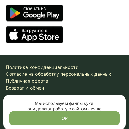
Политика конфиденциальности
Согласие на обработку персональных данных
Публичная оферта
Возврат и обмен
Мы используем
файлы куки
,
© 2026 Fungiline — зарегистрированная торговая марка.
они делают работу с сайтом лучше
Копирование материалов с сайта запрещено.
Вся информация на сайте носит справочный характер и
Ок
не является публичной офертой (п.2 ст.437 ГК РФ)