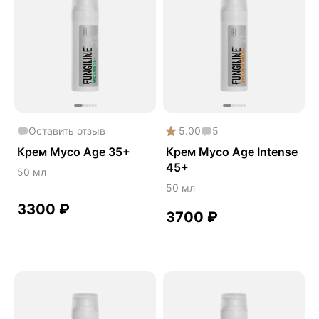
Косметика Myco
Оставить отзыв
5.00
5
Крем Myco Age 35+
Крем Myco Age Intense
45+
50 мл
50 мл
3300
₽
3700
₽