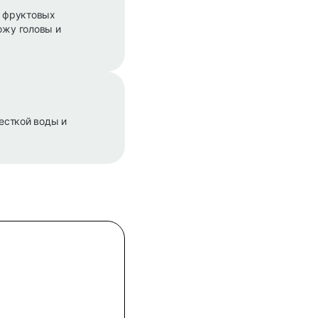
к фруктовых
ожу головы и
есткой воды и