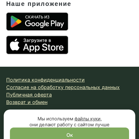
Наше приложение
Политика конфиденциальности
Согласие на обработку персональных данных
Публичная оферта
Возврат и обмен
Мы используем
файлы куки
,
© 2026 Fungiline — зарегистрированная торговая марка.
они делают работу с сайтом лучше
Копирование материалов с сайта запрещено.
Вся информация на сайте носит справочный характер и
Ок