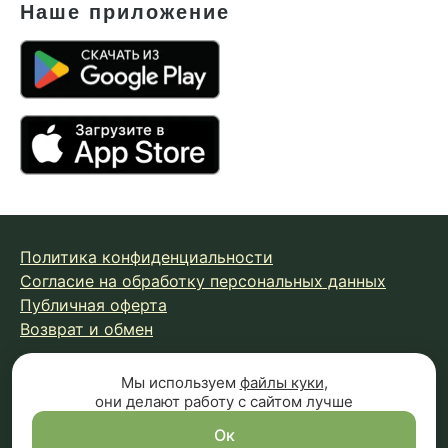
Наше приложение
Политика конфиденциальности
Согласие на обработку персональных данных
Публичная оферта
Возврат и обмен
Мы используем
файлы куки
,
© 2026 Fungiline — зарегистрированная торговая марка.
они делают работу с сайтом лучше
Копирование материалов с сайта запрещено.
Вся информация на сайте носит справочный характер и
Ок