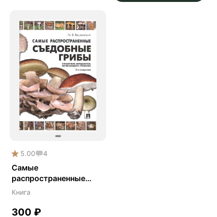
5.00
4
Самые
распространенные
съедобные грибы:
Книга
справочник-
определитель
300
₽