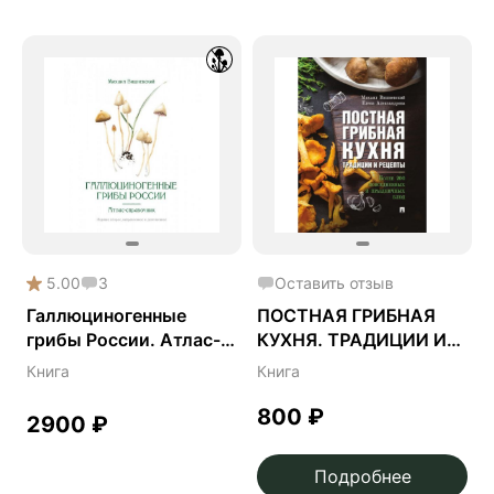
5.00
3
Оставить отзыв
Галлюциногенные
ПОСТНАЯ ГРИБНАЯ
грибы России. Атлас-
КУХНЯ. ТРАДИЦИИ И
справочник
РЕЦЕПТЫ
Книга
Книга
800
₽
2900
₽
Подробнее