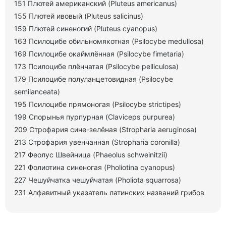
151 Плютей американский (Pluteus americanus)
155 Плютей ивовый (Pluteus salicinus)
159 Плютей синеногий (Pluteus cyanopus)
163 Псилоцибе обильномякотная (Psilocybe medullosa)
169 Псилоцибе окаймлённая (Psilocybe fimetaria)
173 Псилоцибе плёнчатая (Psilocybe pelliculosa)
179 Псилоцибе полуланцетовидная (Psilocybe
semilanceata)
195 Псилоцибе прямоногая (Psilocybe strictipes)
199 Спорынья пурпурная (Claviceps purpurea)
209 Строфария сине-зелёная (Stropharia aeruginosa)
213 Строфария увенчанная (Stropharia coronilla)
217 Феолус Швейница (Phaeolus schweinitzii)
221 Фолиотина синеногая (Pholiotina cyanopus)
227 Чешуйчатка чешуйчатая (Pholiota squarrosa)
231 Алфавитный указатель латинских названий грибов