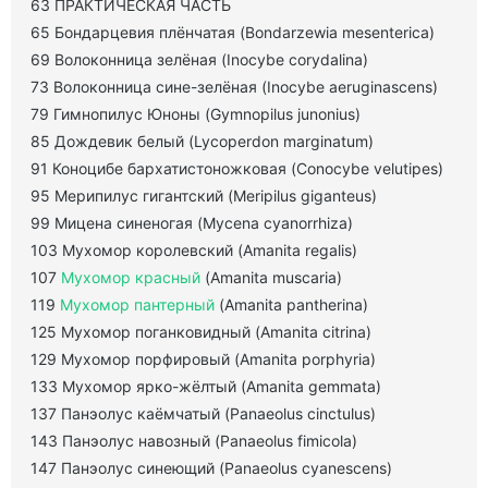
63 ПРАКТИЧЕСКАЯ ЧАСТЬ
65 Бондарцевия плёнчатая (Bondarzewia mesenterica)
69 Волоконница зелёная (Inocybe corydalina)
73 Волоконница сине-зелёная (Inocybe aeruginascens)
79 Гимнопилус Юноны (Gymnopilus junonius)
85 Дождевик белый (Lycoperdon marginatum)
91 Коноцибе бархатистоножковая (Conocybe velutipes)
95 Мерипилус гигантский (Meripilus giganteus)
99 Мицена синеногая (Mycena cyanorrhiza)
103 Мухомор королевский (Amanita regalis)
107
Мухомор красный
(Amanita muscaria)
119
Мухомор пантерный
(Amanita pantherina)
125 Мухомор поганковидный (Amanita citrina)
129 Мухомор порфировый (Amanita porphyria)
133 Мухомор ярко-жёлтый (Amanita gemmata)
137 Панэолус каёмчатый (Panaeolus cinctulus)
143 Панэолус навозный (Panaeolus fimicola)
147 Панэолус синеющий (Panaeolus cyanescens)