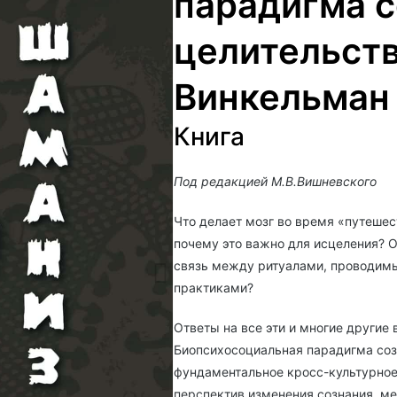
парадигма с
целительств
Винкельман
Книга
Под редакцией М.В.Вишневского
Что делает мозг во время «путеше
почему это важно для исцеления? О
связь между ритуалами, проводим
практиками?
Ответы на все эти и многие другие
Биопсихосоциальная парадигма соз
фундаментальное кросс-культурное
перспектив изменения сознания, м