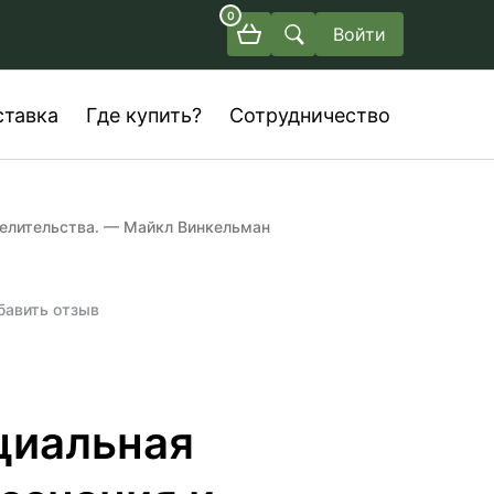
0
Войти
ставка
Где купить?
Сотрудничество
целительства. — Майкл Винкельман
бавить отзыв
циальная