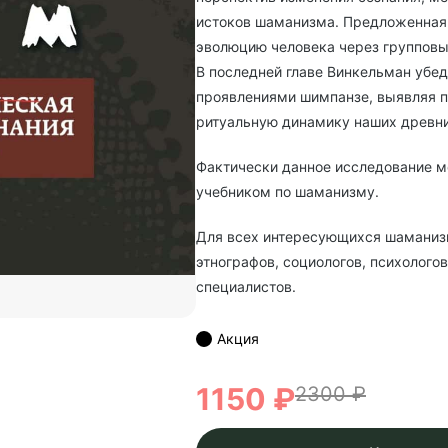
истоков шаманизма. Предложенная
эволюцию человека через групповы
В последней главе Винкельман убе
проявлениями шимпанзе, выявляя п
ритуальную динамику наших древни
Фактически данное исследование 
учебником по шаманизму.
Для всех интересующихся шаманизм
этнографов, социологов, психолого
специалистов.
Акция
1150 ₽
2300 ₽