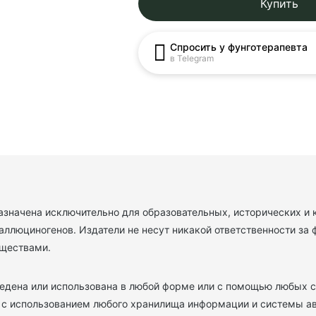
Купить
Спросить у фунготерапевта
в Telegram
назначена исключительно для образовательных, исторических и
аллюциногенов. Издатели не несут никакой ответственности за 
еществами.
дена или использована в любой форме или с помощью любых ср
е с использованием любого хранилища информации и системы ав