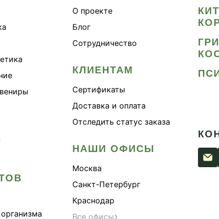
КИ
О проекте
КО
ка
Блог
ГР
Сотрудничество
КО
метика
КЛИЕНТАМ
ПС
ние
Сертификаты
увениры
Доставка и оплата
Отследить статус заказа
КО
›
НАШИ ОФИСЫ
Москва
ТОВ
Санкт-Петербург
Краснодар
 организма
›
Все офисы