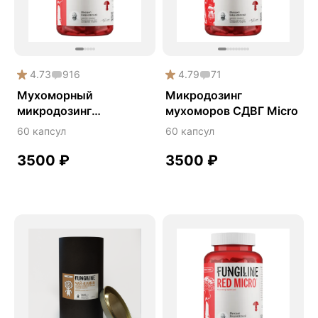
Память
Патерный мухомор
Поддержка иммунитета
4.73
916
4.79
71
Природный антибиотик
Мухоморный
Микродозинг
Продуктивность
микродозинг
мухоморов СДВГ Micro
RedMicro®
Противовирусное
60 капсул
60 капсул
СДВГ
3500
₽
3500
₽
Сердце и сосуды
Спокойствие и сон
Спортивное питание
Улучшение настроения
Чага
Энергия и выносливость