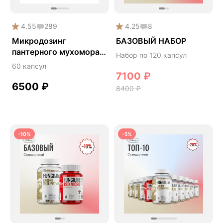
4.55
289
4.25
8
Микродозинг
БАЗОВЫЙ НАБОР
пантерного мухомора
Набор по 120 капсул
DarkMicro
60 капсул
7100
₽
6500
₽
8400
₽
-10%
-5%