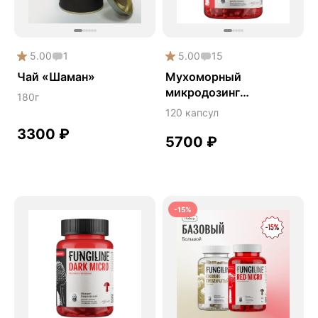
5.00
1
5.00
15
Чай «Шаман»
Мухоморный
микродозинг
180г
RedMicro®
120 капсул
3300
₽
5700
₽
-15%