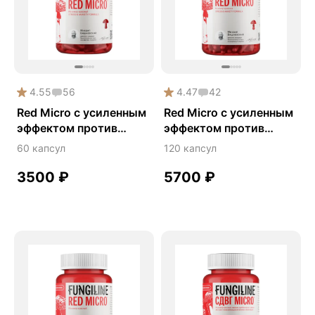
Premium
Solution
Акция
Антистресс
4.55
56
4.47
42
Ежовик гребенчатый
Red Micro с усиленным
Red Micro с усиленным
эффектом против
эффектом против
Зависимости
стресса и тревоги
стресса и тревоги
60 капсул
120 капсул
Здоровье легких
Кордицепс
3500
₽
5700
₽
Красный мухомор
Либидо
Майтаке
Мухомор
Наборы
Онкопротектор