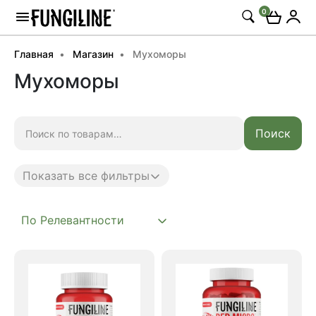
0
Главная
Магазин
Мухоморы
Мухоморы
Искать:
Поиск
Показать все фильтры
Anti age
Complex
Microdosing
Mushroom