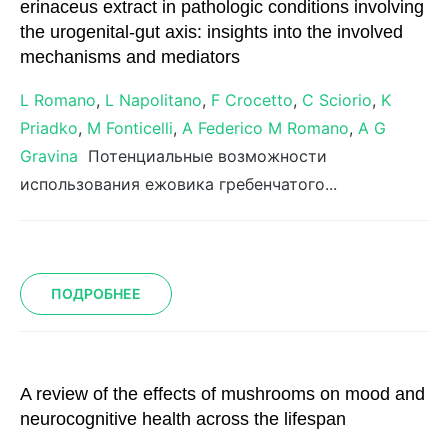
erinaceus extract in pathologic conditions involving
the urogenital-gut axis: insights into the involved
mechanisms and mediators
L Romano
,
L Napolitano
,
F Crocetto
,
C Sciorio
,
K
Priadko
,
M Fonticelli
,
A Federico
M Romano
,
A G
Gravina
Потенциальные возможности
использования ежовика гребенчатого...
ПОДРОБНЕЕ
A review of the effects of mushrooms on mood and
neurocognitive health across the lifespan