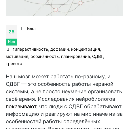
Блог
25
Ноя
гиперактивность
,
дофамин
,
концентрация
,
мотивация
,
осознанность
,
планирование
,
СДВГ
,
тревога
Наш мозг может работать по-разному, и
СДВГ — это особенность работы нервной
системы, а не просто неумение организовать
своё время. Исследования нейробиологов
показывают
, что люди с СДВГ обрабатывают
информацию и реагируют на мир иначе из-за
особенностей работы определённых
участков мозга. Важно понимать, что это не