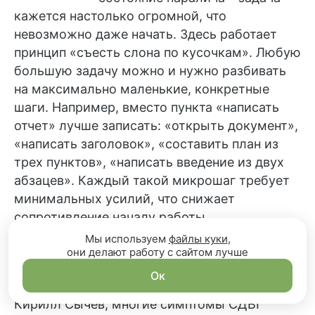
кажется настолько огромной, что
невозможно даже начать. Здесь работает
принцип «съесть слона по кусочкам». Любую
большую задачу можно и нужно разбивать
на максимально маленькие, конкретные
шаги. Например, вместо пункта «написать
отчет» лучше записать: «открыть документ»,
«написать заголовок», «составить план из
трех пунктов», «написать введение из двух
абзацев». Каждый такой микрошаг требует
минимальных усилий, что снижает
сопротивление началу работы.
Мы используем
файлы куки
,
Прежде чем обращаться к
они делают работу с сайтом лучше
медикаментозному лечению, важно наладить
Ок
базовые аспекты жизни. Как отмечает
Кирилл Сычев, многие симптомы СДВГ