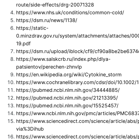
route/side-effects/drg-20071328
https://www.nhs.uk/conditions/common-cold/
https://dsm.ru/news/1138/
https://static-
0.minzdrav.gov.ru/system/attachments/attaches/0
19.pdf
https://dsm.ru/upload/iblock/cf9/cf90a8be2be63
https://www.salskcrb.ru/index.php/dlya-
patsientov/perechen-zhnvlp
https://en.wikipedia.org/wiki/Cytokine_storm
https://www.cochranelibrary.com/cdsr/doi/10.1002
https://pubmed.ncbi.nlm.nih.gov/34444885/
https://pubmed.ncbi.nlm.nih.gov/21213395/
https://pubmed.ncbi.nlm.nih.gov/15525457/
https://www.ncbi.nlm.nih.gov/pmc/articles/PMC683
https://www.sciencedirect.com/science/article/ab
via%3Dihub
https://www.sciencedirect.com/science/article/ab