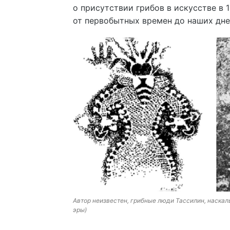
о присутствии грибов в искусстве в 
от первобытных времен до наших дне
Автор неизвестен, грибные люди Тассилин, наскал
эры)