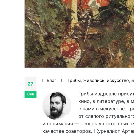
Блог
Грибы
,
живопись
,
искусство
,
и
27
Грибы издревле присут
Сен
кино, в литературе, в 
с нами в искусстве. Г
от слепого ритуальног
и понимания — теперь у некоторых х
качестве соавторов. Журналист Арт