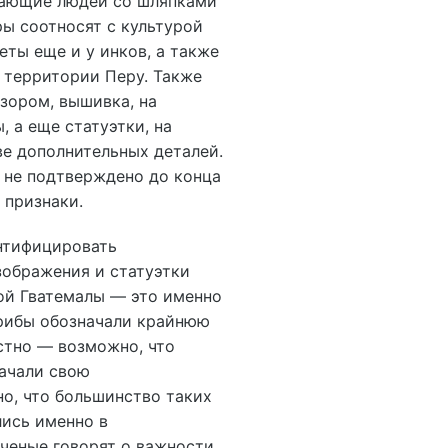
жающие людей со шляпками
ры соотносят с культурой
еты еще и у инков, а также
 территории Перу. Также
зором, вышивка, на
 а еще статуэтки, на
ве дополнительных деталей.
р не подтверждено до конца
 признаки.
нтифицировать
зображения и статуэтки
ой Гватемалы — это именно
рибы обозначали крайнюю
стно — возможно, что
ачали свою
о, что большинство таких
ись именно в
ченые говорят о важности