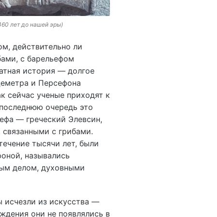
460 лет до нашей эры)
ом, действительно ли
бами, с барельефом
атная история — долгое
 Деметра и Персефона
к сейчас ученые приходят к
в последнюю очередь это
ефа — греческий Элевсин,
 связанными с грибами.
течение тысячи лет, были
фоной, назывались
ным делом, духовными
бы исчезли из искусства —
ждения они не появлялись в