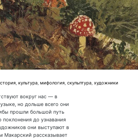
стория
,
культура
,
мифология
,
скульптура
,
художники
ствуют вокруг нас — в
музыке, но дольше всего они
рибы прошли большой путь
о поклонения до узнавания
удожников они выступают в
ем Макарский рассказывает