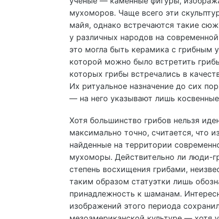
ученые — каменные фигуры, изобра
мухоморов. Чаще всего эти скульпту
майя, однако встречаются такие сюж
у различных народов на современной
это могла быть керамика с грибным у
которой можно было встретить грибы,
которых грибы встречались в качест
Их ритуальное назначение до сих по
— на него указывают лишь косвенные
Хотя большинство грибов нельзя иде
максимально точно, считается, что и
найденные на территории современн
мухоморы. Действительно ли люди-г
степень восхищения грибами, неизве
таким образом статуэтки лишь обозн
принадлежность к шаманам. Интересн
изображений этого периода сохранил
мезоамериканской культуре — хотя у