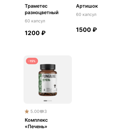
Траметес
Артишок
разноцветный
60 капсул
60 капсул
1500
₽
1200
₽
-15%
5.00
3
Комплекс
«Печень»