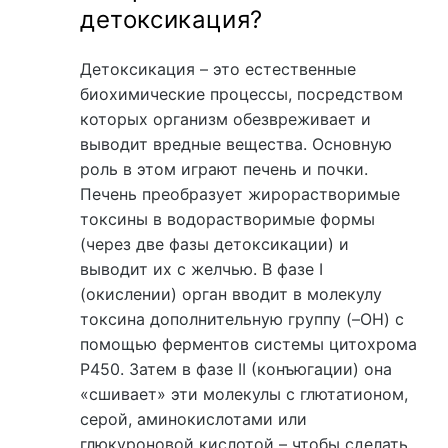
детоксикация?
Детоксикация – это естественные
биохимические процессы, посредством
которых организм обезвреживает и
выводит вредные вещества. Основную
роль в этом играют печень и почки.
Печень преобразует жирорастворимые
токсины в водорастворимые формы
(через две фазы детоксикации) и
выводит их с желчью. В фазе I
(окислении) орган вводит в молекулу
токсина дополнительную группу (–OH) с
помощью ферментов системы цитохрома
P450. Затем в фазе II (конъюгации) она
«сшивает» эти молекулы с глютатионом,
серой, аминокислотами или
глюкуроновой кислотой – чтобы сделать