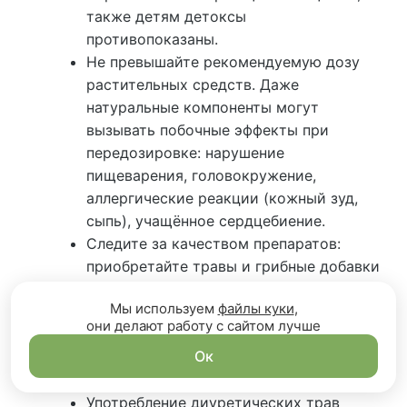
также детям детоксы
противопоказаны.
Не превышайте рекомендуемую дозу
растительных средств. Даже
натуральные компоненты могут
вызывать побочные эффекты при
передозировке: нарушение
пищеварения, головокружение,
аллергические реакции (кожный зуд,
сыпь), учащённое сердцебиение.
Следите за качеством препаратов:
приобретайте травы и грибные добавки
у надежных поставщиков. Не
Мы используем
файлы куки
,
допускайте попадания в организм
они делают работу с сайтом лучше
некачественного сырья, которое может
Ок
содержать пестициды, микотоксины
или тяжелые металлы.
Употребление диуретических трав