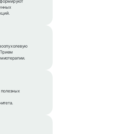
 формируют
мунных
кций.
ивоопухолевую
 Прием
имиотерапии.
 полезных
итета.