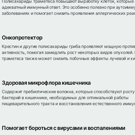
Полисахариды траметеса повышают выработку клеток, которые
адекватный иммунный ответ. Это особенно полезно при аутоим
заболеваниях и помогает снизить проявления аллергических реа
Онкопротектор
Крестин и другие полисахариды гриба проявляют мощную прот
активность, помогая замедлить рост некоторых видов опухолей.
траметеса также может снизить побочные эффекты лучевой и х
Здоровая микрофлора кишечника
Содержит пребиотические волокна, которые способствуют росту
бактерий в кишечнике, необходимых для оптимальной работы
пищеварительного тракта и восстановления естественного иммун
Помогает бороться с вирусами и воспалениями