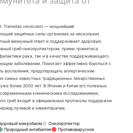
мунитета и защита от
т.
Trametes versicolor) — мощнейший
ующий защитные силы организма на нескольких
атный иммунный ответ и поддерживает здоровую
авный гриб-онкопротектором: прием траметеса
филактики рака, так и в качестве поддерживающего
ющем заболевании. Помогает эффективно бороться с
ь воспаления, предотвращать аллергические
 из самых известных традиционных лекарственных
 уже более 2000 лет. В Японии и Китае его полезные
 современными клиническими исследованиями,
 что гриб входит в официальные протоколы поддержки
период лучевой и химиотерапии.
доровый микробиом
Онкопротектор
Природный антибиотик
Противовирусное