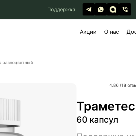
Поддержка:
Акции
О нас
До
с разноцветный
4.86 (18 отз
Траметес
60 капсул