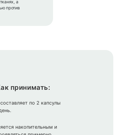
тканях, а
ью против
ак принимать:
составляет по 2 капсулы
день.
яется накопительным и
роявляться примерно