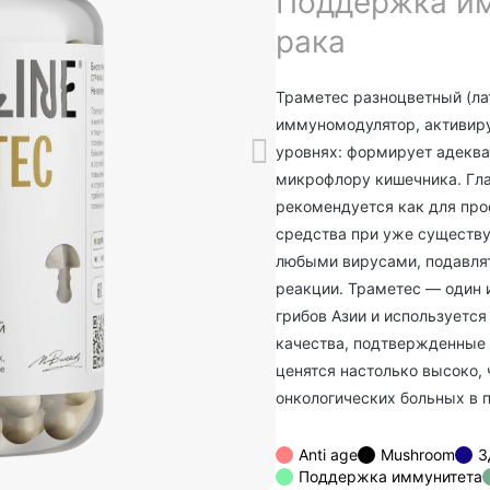
Поддержка им
рака
Траметес разноцветный (
ла
иммуномодулятор, активир
уровнях: формирует адекв
микрофлору кишечника. Гл
рекомендуется как для про
средства при уже существу
любыми вирусами, подавлят
реакции. Траметес — один
грибов Азии и используется
качества, подтвержденные
ценятся настолько высоко,
онкологических больных в 
Anti age
Mushroom
З
Поддержка иммунитета