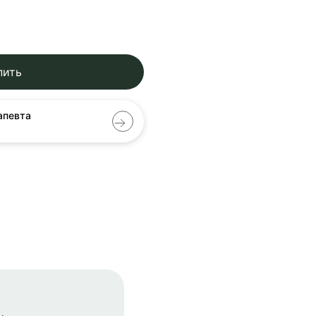
пить
апевта