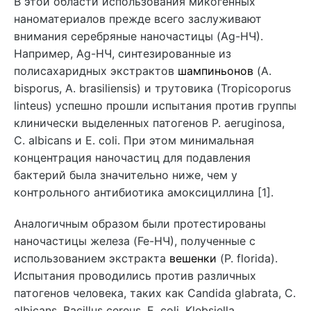
В этой области использования микогенных
наноматериалов прежде всего заслуживают
внимания серебряные наночастицы (Ag-НЧ).
Например, Ag-НЧ, синтезированные из
полисахаридных экстрактов
шампиньонов
(A.
bisporus, A. brasiliensis) и трутовика (Tropicoporus
linteus) успешно прошли испытания против группы
клинически выделенных патогенов P. aeruginosa,
C. albicans и E. coli. При этом минимальная
концентрация наночастиц для подавления
бактерий была значительно ниже, чем у
контрольного антибиотика амоксициллина [1].
Аналогичным образом были протестированы
наночастицы железа (Fe-НЧ), полученные с
использованием экстракта
вешенки
(P. florida).
Испытания проводились против различных
патогенов человека, таких как Candida glabrata, C.
albicans, Bacillus cereus, E. coli, Klebsiella