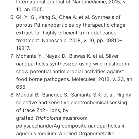
International Journal of Nanomedicine, 2015, v.
10, an 1505.
Gil Y.-G., Kang S., Chae A. et al. Synthesis of
porous Pd nanoparticles by therapeutic chaga
extract for highly efficient tri-modal cancer
treatment. Nanoscale, 2018, v. 10, pp. 19810–
19817.
Mohanta Y., Nayak D., Biswas K. et al. Silver
nanoparticles synthesized using wild mushroom
show potential antimicrobial activities against
food borne pathogens. Molecules, 2018, v. 23, an
655.
Mondal B., Banerjee S., Samanta S.K. et al. Highly
selective and sensitive electrochemical sensing
of trace Zn2+ ions, by
grafted
Tricholoma
mushroom
polysaccharide/Ag composite nanoparticles in
aqueous medium. Applied Organometallic