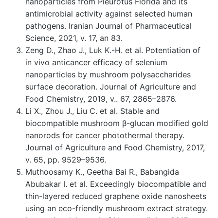
nanoparticles from Pleurotus Florida and its
antimicrobial activity against selected human
pathogens. Iranian Journal of Pharmaceutical
Science, 2021, v. 17, an 83.
Zeng D., Zhao J., Luk K.-H. et al. Potentiation of
in vivo anticancer efficacy of selenium
nanoparticles by mushroom polysaccharides
surface decoration. Journal of Agriculture and
Food Chemistry, 2019, v.. 67, 2865–2876.
Li X., Zhou J., Liu C. et al. Stable and
biocompatible mushroom β-glucan modified gold
nanorods for cancer photothermal therapy.
Journal of Agriculture and Food Chemistry, 2017,
v. 65, pp. 9529–9536.
Muthoosamy K., Geetha Bai R., Babangida
Abubakar I. et al. Exceedingly biocompatible and
thin-layered reduced graphene oxide nanosheets
using an eco-friendly mushroom extract strategy.