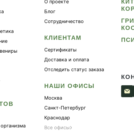
КИ
О проекте
КО
ка
Блог
ГР
Сотрудничество
КО
метика
КЛИЕНТАМ
ПС
ние
Сертификаты
увениры
Доставка и оплата
Отследить статус заказа
КО
›
НАШИ ОФИСЫ
Москва
ТОВ
Санкт-Петербург
Краснодар
 организма
›
Все офисы