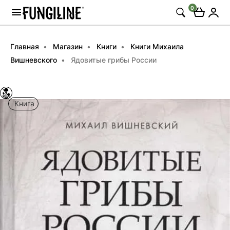
0
Главная
Магазин
Книги
Книги Михаила
Вишневского
Ядовитые грибы России
Книга