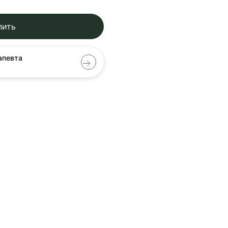
пить
апевта