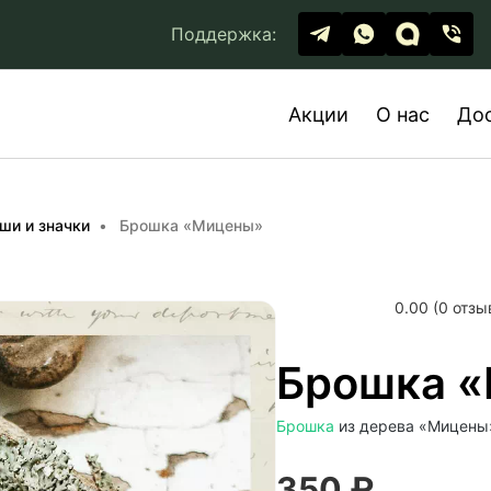
Поддержка:
Акции
О нас
До
ши и значки
Брошка «Мицены»
0.00 (0 отзы
Брошка 
Брошка
из дерева «Мицены»
350 ₽