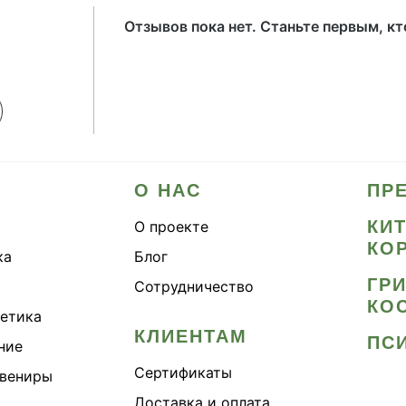
Отзывов пока нет. Станьте первым, к
О НАС
ПР
КИ
О проекте
КО
ка
Блог
ГР
Сотрудничество
КО
метика
КЛИЕНТАМ
ПС
ние
Сертификаты
увениры
Доставка и оплата