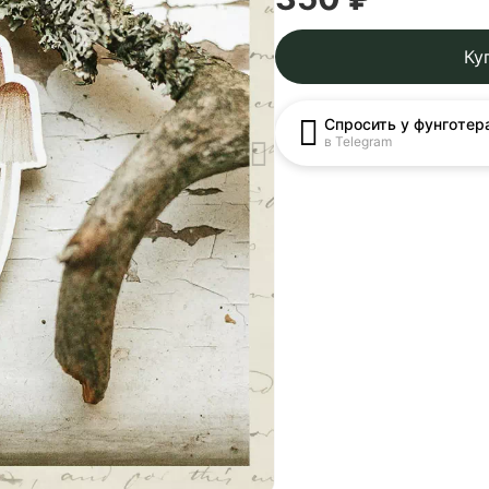
Ку
Спросить у фунготер
в Telegram