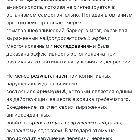
аминокислота, которая не синтезируется в
организмом самостоятельно. Попадая в организм,
эрготионеин проникает через
гематоэнцефалический барьер в мозг, оказывая
выраженный
нейропротекторный эффект
.
Многочисленными
исследованиями
была
доказана эффективность эрготионеина при
различных когнитивных нарушениях и депрессии.
Не менее
результативен
при когнитивных
нарушениях и депрессивных
состояниях
эринацин А
, который является одним
из действующих веществ ежовика гребенчатого.
Соединение, за счет своих выраженных
антиоксидантных
свойств,
препятствует
разрушению нейронов,
вызванному стрессом
. Благодаря этому не
происходит нарушение передачи нервных