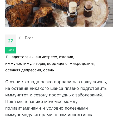
Блог
27
Сен
адаптогены
,
антистресс
,
ежовик
,
иммуностимуляторы
,
кордицепс
,
микродозинг
,
осенняя депрессия
,
осень
Осенние холода резко ворвались в нашу жизнь,
не оставив никакого шанса плавно подготовить
иммунитет к сезону простудных заболеваний.
Пока мы в панике мечемся между
поливитаминами и условно полезными
иммуномодуляторами, к нам исподтишка,