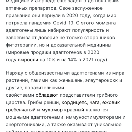
медицине и аюрведе еще задолго до появления
аптечных препаратов. Свое заслуженное
признание они вернули в 2020 году, когда мир
потрясла пандемия Covid-19. С этого момента
адаптогены лишь набирают популярность и
завоевывают доверие не только сторонников
фитотерапии, но и доказательной медицины
(мировые продажи адаптогенов в 2020
году
выросли
на 10% и на 14% в 2021 году).
Наряду с общеизвестными адаптогенами из мира
растений, такими как женьшень, элеутерококк и
другие, поразительными
свойствами
обладают
представители грибного
царства. Грибы рейши,
кордицепс
,
чага
,
ежовик
гребенчатый
и
мухомор красный
являются
мощными адаптогенами, иммуностимуляторами и
энерготониками, а также оказывают уникальное
действие на нервную систему: регулируют