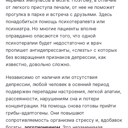
нервных импульсов в мозге. Поэтому, в отличие
от легкого приступа печали, от нее не поможет
прогулка в парке и встреча с друзьями. Здесь
понадобиться помощь психотерапевта или
психиатра. Но многие пациенты вполне
оправданно опасаются того, что одной
психотерапии будет недостаточно и врач
пропишет антидепрессанты, «слезть» с которых
без возвращения признаков депрессии, как
известно, довольно сложно.
Независимо от наличия или отсутствия
депрессии, любой человек в осенний период
подвержен перепадам настроения, легкой апатии,
рассеянности, нарушениям сна и потери
концентрации. На помощь снова готовы прийти
грибы-адаптогены. Они повышают
сопротивляемость организма стрессу и, вдобавок
богаты
эрготионеином
. Это незаменимая