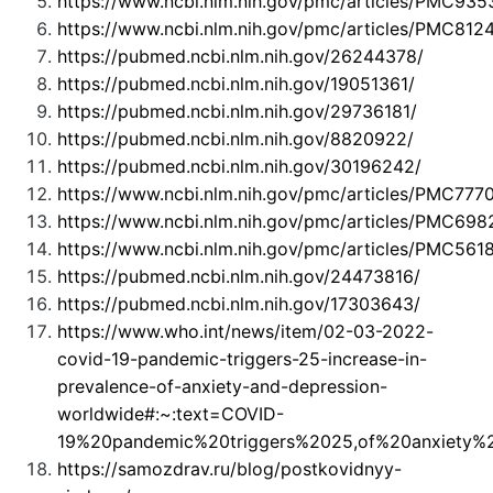
https://www.ncbi.nlm.nih.gov/pmc/articles/PMC93
https://www.ncbi.nlm.nih.gov/pmc/articles/PMC812
https://pubmed.ncbi.nlm.nih.gov/26244378/
https://pubmed.ncbi.nlm.nih.gov/19051361/
https://pubmed.ncbi.nlm.nih.gov/29736181/
https://pubmed.ncbi.nlm.nih.gov/8820922/
https://pubmed.ncbi.nlm.nih.gov/30196242/
https://www.ncbi.nlm.nih.gov/pmc/articles/PMC777
https://www.ncbi.nlm.nih.gov/pmc/articles/PMC698
https://www.ncbi.nlm.nih.gov/pmc/articles/PMC561
https://pubmed.ncbi.nlm.nih.gov/24473816/
https://pubmed.ncbi.nlm.nih.gov/17303643/
https://www.who.int/news/item/02-03-2022-
covid-19-pandemic-triggers-25-increase-in-
prevalence-of-anxiety-and-depression-
worldwide#:~:text=COVID-
19%20pandemic%20triggers%2025,of%20anxiety%
https://samozdrav.ru/blog/postkovidnyy-