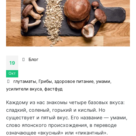
Блог
19
Окт
глутаматы
,
Грибы
,
здоровое питание
,
умами
,
усилители вкуса
,
фастфуд
Каждому из нас знакомы четыре базовых вкуса:
сладкий, соленый, горький и кислый. Но
существует и пятый вкус. Его название — умами,
слово японского происхождения, в переводе
означающее «вкусный» или «пикантный».