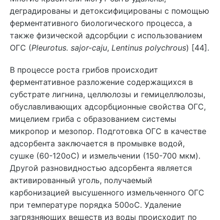
деградированы и детоксифицированы с помощью
ферментативного биологического процесса, а
также физической адсорбции с использованием
ОГС (
Pleurotus. sajor-caju
,
Lentinus polychrous
) [44].
В процессе роста грибов происходит
ферментативное разложение содержащихся в
субстрате лигнина, целлюлозы и гемицеллюлозы,
обуславливающих адсорбционные свойства ОГС,
мицелием гриба с образованием системы
микропор и мезопор. Подготовка ОГС в качестве
адсорбента заключается в промывке водой,
сушке (60-120оС) и измельчении (150-700 мкм).
Другой разновидностью адсорбента является
активированный уголь, получаемый
карбонизацией высушенного измельченного ОГС
при температуре порядка 500оС. Удаление
загрязняющих веществ из воды происходит по