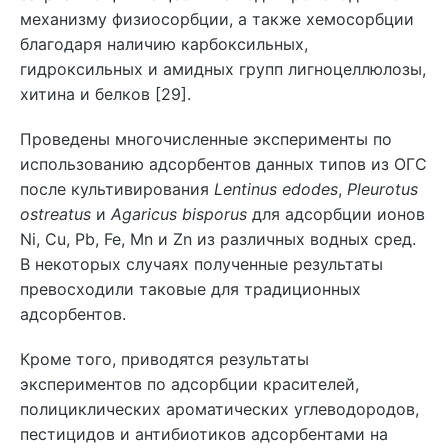
механизму физиосорбции, а также хемосорбции
благодаря наличию карбоксильных,
гидроксильных и амидных групп лигноцеллюлозы,
хитина и белков [29].
Проведены многочисленные эксперименты по
использованию адсорбентов данных типов из ОГС
после культивирования
Lentinus edodes
,
Pleurotus
ostreatus
и
Agaricus bisporus
для адсорбции ионов
Ni, Cu, Pb, Fe, Mn и Zn из различных водных сред.
В некоторых случаях полученные результаты
превосходили таковые для традиционных
адсорбентов.
Кроме того, приводятся результаты
экспериментов по адсорбции красителей,
полициклических ароматических углеводородов,
пестицидов и антибиотиков адсорбентами на