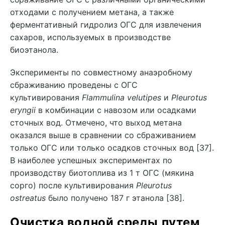
отходами с получением метана, а также
ферментативный гидролиз ОГС для извлечения
сахаров, используемых в производстве
биоэтанола.
Эксперименты по совместному анаэробному
сбраживанию проведены с ОГС
культивирования
Flammulina velutipes
и
Pleurotus
eryngii
в комбинации с навозом или осадками
сточных вод. Отмечено, что выход метана
оказался выше в сравнении со сбраживанием
только ОГС или только осадков сточных вод [37].
В наиболее успешных экспериментах по
производству биотоплива из 1 т ОГС (мякина
сорго) после культивирования
Pleurotus
ostreatus
было получено 187 г этанола [38].
Очистка водной среды путем