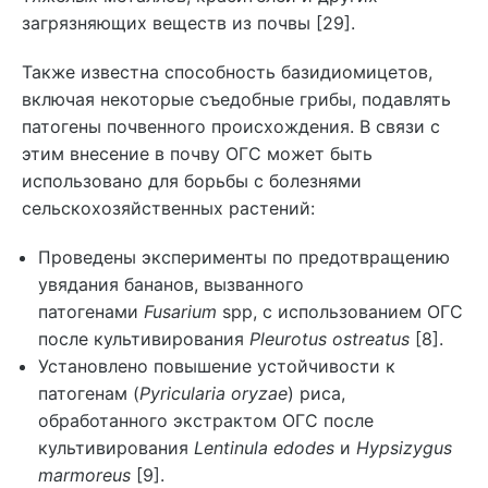
загрязняющих веществ из почвы [29].
Также известна способность базидиомицетов,
включая некоторые съедобные грибы, подавлять
патогены почвенного происхождения. В связи с
этим внесение в почву ОГС может быть
использовано для борьбы с болезнями
сельскохозяйственных растений:
Проведены эксперименты по предотвращению
увядания бананов, вызванного
патогенами
Fusarium
spp, с использованием ОГС
после культивирования
Pleurotus ostreatus
[8].
Установлено повышение устойчивости к
патогенам (
Pyricularia oryzae
) риса,
обработанного экстрактом ОГС после
культивирования
Lentinula edodes
и
Hypsizygus
marmoreus
[9].