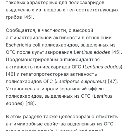
таковых характерных для полисахаридов,
выделенных из плодовых тел соответствующих
грибов [45].
Сообщается, в частности, о высокой
антибактериальной активности в отношении
Escherichia coli полисахаридов, выделенных из
ОГС после культивирования
Lentinus edodes
[45].
Продемонстрированы антиоксидантная
активность полисахаридов ОГС (
Lentinus edodes
)
[46] и гепатопротекторная активность
полисахаридов ОГС (
Laetiporus sulphureus
) [47].
Установлен антипролиферативный эффект
полисахаридов, выделенных из ОГС (
Lentinus
edodes
) [48].
В этом разделе также целесообразно отметить
антимикробные свойства выделенных из ОГС