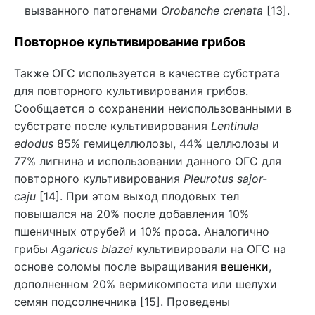
вызванного патогенами
Orobanche crenata
[13].
Повторное культивирование грибов
Также ОГС используется в качестве субстрата
для повторного культивирования грибов.
Сообщается о сохранении неиспользованными в
субстрате после культивирования
Lentinula
edodus
85% гемицеллюлозы, 44% целлюлозы и
77% лигнина и использовании данного ОГС для
повторного культивирования
Pleurotus sajor-
caju
[14]. При этом выход плодовых тел
повышался на 20% после добавления 10%
пшеничных отрубей и 10% проса. Аналогично
грибы
Agaricus blazei
культивировали на ОГС на
основе соломы после выращивания
вешенки
,
дополненном 20% вермикомпоста или шелухи
семян подсолнечника [15]. Проведены