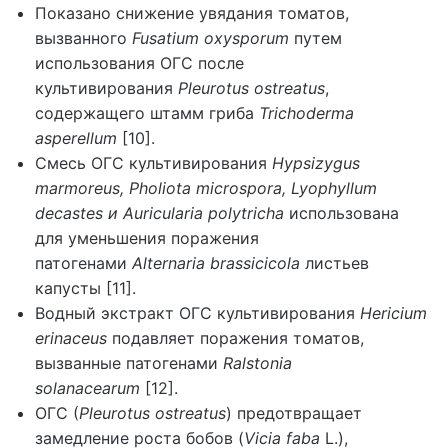
Показано снижение увядания томатов,
вызванного
Fusatium oxysporum
путем
использования ОГС после
культивирования
Pleurotus ostreatus
,
содержащего штамм гриба
Trichoderma
asperellum
[10].
Смесь ОГС культивирования
Hypsizygus
marmoreus, Pholiota microspora, Lyophyllum
decastes и Auricularia polytricha
использована
для уменьшения поражения
патогенами
Alternaria brassicicola
листьев
капусты [11].
Водный экстракт ОГС культивирования
Hericium
erinaceus
подавляет поражения томатов,
вызванные патогенами
Ralstonia
solanacearum
[12].
ОГС (
Pleurotus ostreatus
) предотвращает
замедление роста бобов (
Vicia faba
L.),