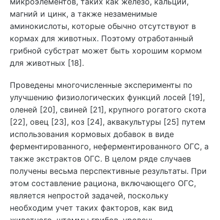
микроэлементов, таких как железо, кальций,
магний и цинк, а также незаменимые
аминокислоты, которые обычно отсутствуют в
кормах для животных. Поэтому отработанный
грибной субстрат может быть хорошим кормом
для животных [18].
Проведены многочисленные эксперименты по
улучшению физиологических функций лосей [19],
оленей [20], свиней [21], крупного рогатого скота
[22], овец [23], коз [24], аквакультуры [25] путем
использования кормовых добавок в виде
ферментированного, неферментированного ОГС, а
также экстрактов ОГС. В целом ряде случаев
получены весьма перспективные результаты. При
этом составление рациона, включающего ОГС,
является непростой задачей, поскольку
необходим учет таких факторов, как вид
животного, штаммы грибов, уровень