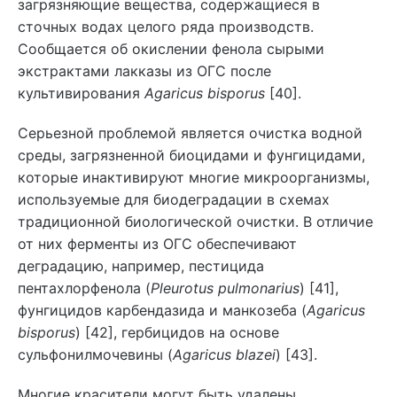
загрязняющие вещества, содержащиеся в
сточных водах целого ряда производств.
Сообщается об окислении фенола сырыми
экстрактами лакказы из ОГС после
культивирования
Agaricus bisporus
[40].
Серьезной проблемой является очистка водной
среды, загрязненной биоцидами и фунгицидами,
которые инактивируют многие микроорганизмы,
используемые для биодеградации в схемах
традиционной биологической очистки. В отличие
от них ферменты из ОГС обеспечивают
деградацию, например, пестицида
пентахлорфенола (
Pleurotus pulmonarius
) [41],
фунгицидов карбендазида и манкозеба (
Agaricus
bisporus
) [42], гербицидов на основе
сульфонилмочевины (
Agaricus blazei
) [43].
Многие красители могут быть удалены,