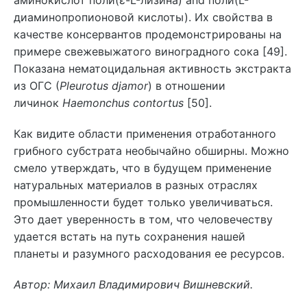
аминокислот поли(ε-L-лизина) and поли(L-
диаминопропионовой кислоты). Их свойства в
качестве консервантов продемонстрированы на
примере свежевыжатого виноградного сока [49].
Показана нематоцидальная активность экстракта
из ОГС (
Pleurotus djamor
) в отношении
личинок
Haemonchus contortus
[50].
Как видите области применения отработанного
грибного субстрата необычайно обширны. Можно
смело утверждать, что в будущем применение
натуральных материалов в разных отраслях
промышленности будет только увеличиваться.
Это дает уверенность в том, что человечеству
удается встать на путь сохранения нашей
планеты и разумного расходования ее ресурсов.
Автор: Михаил Владимирович Вишневский.