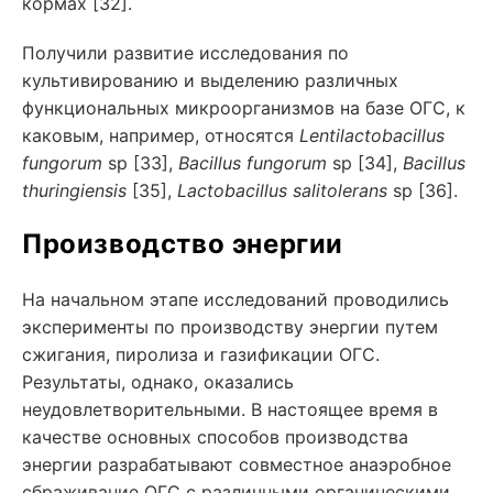
кормах [32].
Получили развитие исследования по
культивированию и выделению различных
функциональных микроорганизмов на базе ОГС, к
каковым, например, относятся
Lentilactobacillus
fungorum
sp [33],
Bacillus fungorum
sp [34],
Bacillus
thuringiensis
[35],
Lactobacillus salitolerans
sp [36].
Производство энергии
На начальном этапе исследований проводились
эксперименты по производству энергии путем
сжигания, пиролиза и газификации ОГС.
Результаты, однако, оказались
неудовлетворительными. В настоящее время в
качестве основных способов производства
энергии разрабатывают совместное анаэробное
сбраживание ОГС с различными органическими