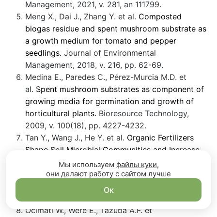
Management, 2021, v. 281, an 111799.
Meng X., Dai J., Zhang Y. et al.
Composted
biogas residue and spent mushroom substrate as
a growth medium for tomato and pepper
seedlings.
Journal of Environmental
Management, 2018, v. 216, pp. 62-69.
Medina E., Paredes C., Pérez-Murcia M.D. et
al.
Spent mushroom substrates as component of
growing media for germination and growth of
horticultural plants.
Bioresource Technology,
2009, v. 100(18), pp. 4227-4232.
Tan Y., Wang J., He Y. et al.
Organic Fertilizers
Shape Soil Microbial Communities and Increase
Soil Amino Acid Metabolites Content in a
Мы используем
файлы куки
,
они делают работу с сайтом лучше
Blueberry Orchard.
Microbial Ecology, 2022 Jan
22. doi: 10.1007/s00248-022-01960-7. Online
Ок
ahead of print.
Ocimati W., Were E., Tazuba A.F. et