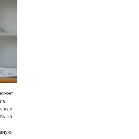
может
ие
е как
ть на
евную