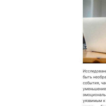
Исследовани
быть необр
события, ча
уменьшение 
эмоциональн
уязвимым к 