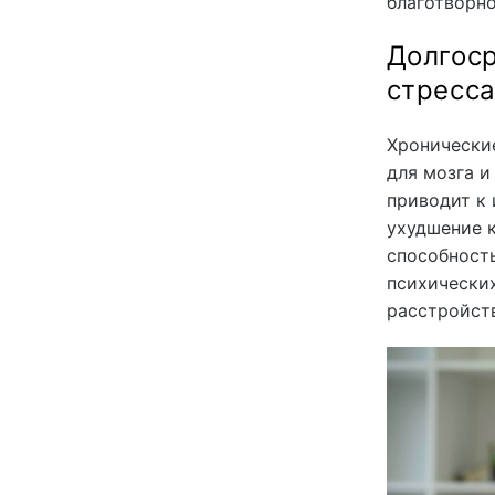
благотворно
Долгоср
стресс
Хронически
для мозга и
приводит к 
ухудшение к
способность
психических
расстройств