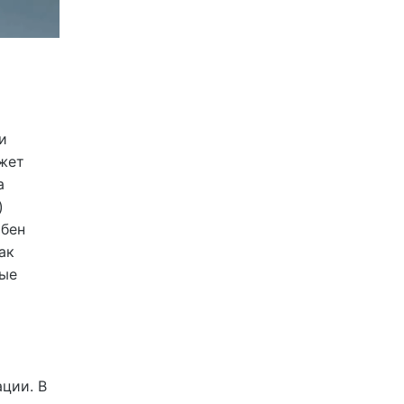
и
жет
а
)
обен
ак
ные
ции. В