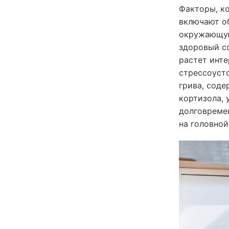
Факторы, ко
включают о
окружающую
здоровый со
растет инт
стрессоусто
грива, соде
кортизола, 
долговреме
на головной