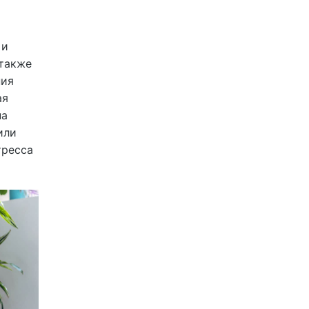
 и
 также
ния
ая
на
или
тресса