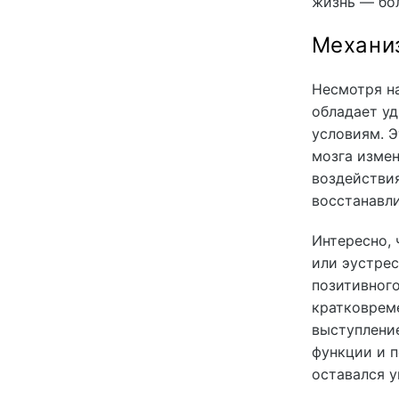
жизнь — бо
Механиз
Несмотря на
обладает у
условиям. Э
мозга измен
воздействи
восстанавли
Интересно, 
или эустрес
позитивного
кратковреме
выступление
функции и п
оставался у