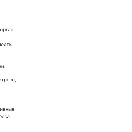
 орган
ность
и.
стресс,
тивные
есса