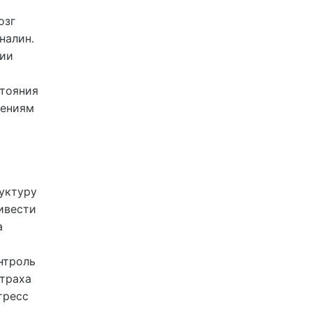
озг
налин.
ции
стояния
шениям
уктуру
ивести
а
нтроль
страха
тресс