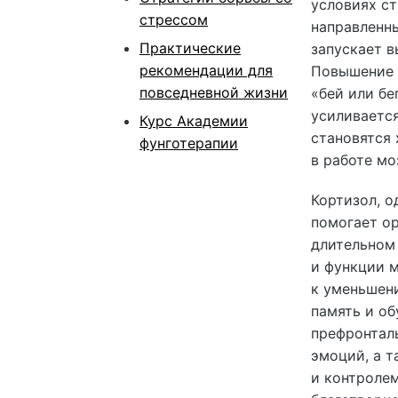
условиях с
стрессом
направленны
Практические
запускает в
рекомендации для
Повышение 
повседневной жизни
«бей или бе
усиливаетс
Курс Академии
становятся
фунготерапии
в работе мо
Кортизол, о
помогает ор
длительном 
и функции м
к уменьшен
память и об
префронталь
эмоций, а т
и контролем