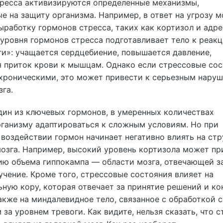
тресса активизируются определенные механизмы,
е на защиту организма. Например, в ответ на угрозу м
ыработку гормонов стресса, таких как кортизол и адре
уровня гормонов стресса подготавливает тело к реак
ги»: учащается сердцебиение, повышается давление,
я приток крови к мышцам. Однако если стрессовые со
 хроническими, это может привести к серьезным нару
зга.
дин из ключевых гормонов, в умеренных количествах
ганизму адаптироваться к сложным условиям. Но при
воздействии гормон начинает негативно влиять на стр
озга. Например, высокий уровень кортизола может пр
ию объема гиппокампа — области мозга, отвечающей з
учение. Кроме того, стрессовые состояния влияет на
ную кору, которая отвечает за принятие решений и ко
акже на миндалевидное тело, связанное с обработкой 
 за уровнем тревоги. Как видите, нельзя сказать, что с