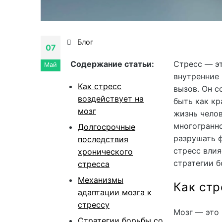
Блог
07
Cодержание статьи:
Стресс — эт
Май
внутренние 
Как стресс
вызов. Он с
воздействует на
быть как кр
мозг
жизнь челов
многогранно
Долгосрочные
разрушать ф
последствия
стресс влия
хронического
стратегии б
стресса
Механизмы
Как стр
адаптации мозга к
стрессу
Мозг — это 
Стратегии борьбы со