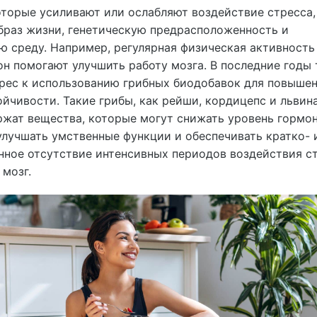
торые усиливают или ослабляют воздействие стресса,
браз жизни, генетическую предрасположенность и
 среду. Например, регулярная физическая активность
н помогают улучшить работу мозга. В последние годы
ерес к использованию грибных биодобавок для повыше
йчивости. Такие грибы, как рейши, кордицепс и львин
ржат вещества, которые могут снижать уровень гормо
улучшать умственные функции и обеспечивать кратко- 
нное отсутствие интенсивных периодов воздействия с
 мозг.