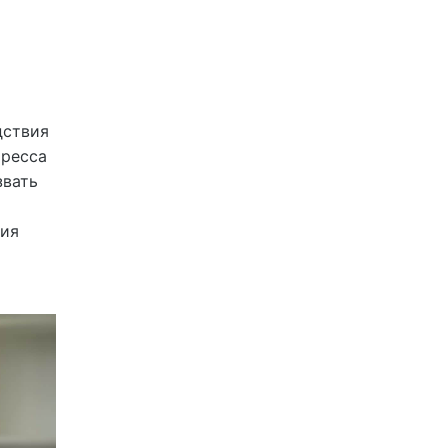
дствия
тресса
звать
тия