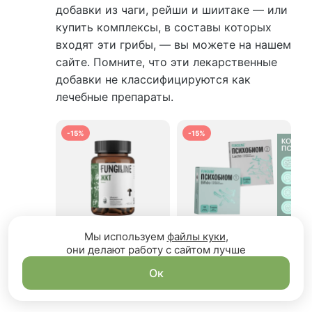
добавки из чаги, рейши и шиитаке — или
купить комплексы, в составы которых
входят эти грибы, — вы можете на нашем
сайте. Помните, что эти лекарственные
добавки не классифицируются как
лечебные препараты.
-15%
-15%
Мы используем
файлы куки
,
они делают работу с сайтом лучше
4.73
12
5.00
6
Комплекс «ЖКТ»
Психобиом
Ок
60 капсул
2 этапа