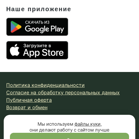
Наше приложение
Политика конфиденциальности
Согласие на обработку персональных данных
Публичная оферта
Возврат и обмен
Мы используем
файлы куки
,
© 2026 Fungiline — зарегистрированная торговая марка.
они делают работу с сайтом лучше
Копирование материалов с сайта запрещено.
Вся информация на сайте носит справочный характер и