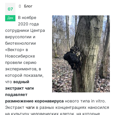
Блог
07
В ноябре
Дек
2020 года
сотрудники Центра
вирусологии и
биотехнологии
«Вектор» в
Новосибирске
провели серию
экспериментов, в
которой показали,
что
водный
экстракт чаги
подавляет
размножение коронавируса
нового типа in vitro.
Экстракт
чаги
в разных концентрациях наносился
на культуру человеческих клеток, на которые