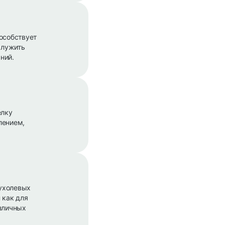
особствует
служить
ний.
елку
лением,
пухолевых
 как для
азличных