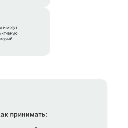
ы и могут
дуктивную
оторый
ак принимать: