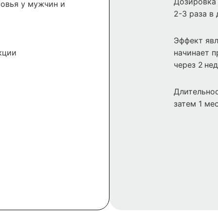
Дозировка 
овья у мужчин и
2-3 раза в
Эффект явл
кции
начинает п
через 2 нед
Длительнос
затем 1 ме