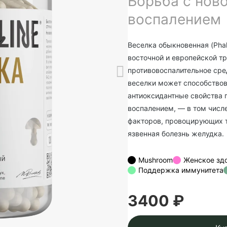
Борьба с нов
воспалением
Веселка обыкновенная (Phal
восточной и европейской т
противовоспалительное ср
веселки может способствов
антиоксидантные свойства п
воспалением, — в том числ
факторов, провоцирующих та
язвенная болезнь желудка.
Mushroom
Женское зд
Поддержка иммунитета
3400 ₽