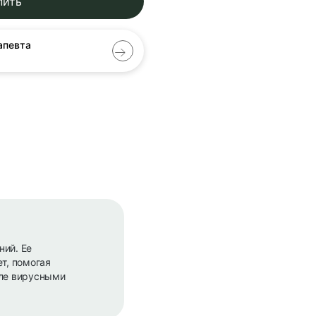
пить
апевта
ний. Ее
т, помогая
сле вирусными