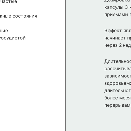
 частые
капсулы 3-
приемами 
ожные состояния
ние
Эффект явл
сосудистой
начинает п
через 2 нед
Длительнос
рассчитыва
зависимост
здоровьем:
длительног
более меся
перерывам