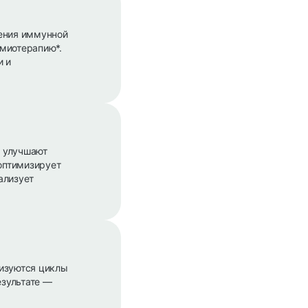
ления иммунной
имиотерапию*.
и и
ы улучшают
 оптимизирует
ализует
лизуются циклы
езультате —