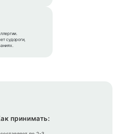
ллергии.
ет судороги,
аниях.
ак принимать:
составляет по 2-3