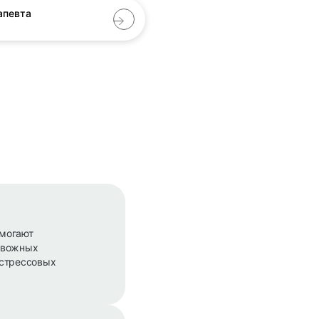
апевта
омогают
ревожных
 стрессовых