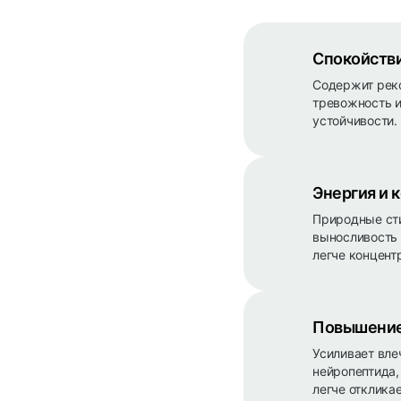
Спокойстви
Содержит реко
тревожность и
устойчивости.
Энергия и 
Природные ст
выносливость 
легче концент
Повышение 
Усиливает вле
нейропептида,
легче отклика