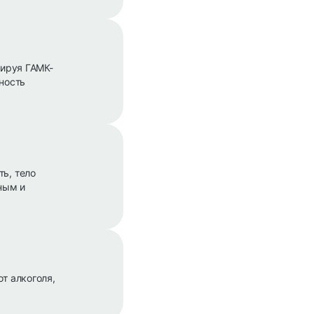
вируя ГАМК-
ность
ь, тело
ным и
т алкоголя,