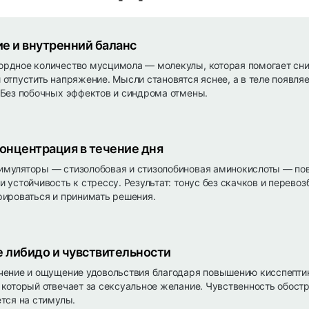
е и внутренний баланс
рдное количество мусцимола — молекулы, которая помогает сни
 отпустить напряжение. Мысли становятся яснее, а в теле появля
 Без побочных эффектов и синдрома отмены.
концентрация в течение дня
имуляторы — стизолобовая и стизолобиновая аминокислоты — п
и устойчивость к стрессу. Результат: тонус без скачков и перев
рироваться и принимать решения.
либидо и чувствительности
чение и ощущение удовольствия благодаря повышению кисспепти
 который отвечает за сексуальное желание. Чувственность обостр
ется на стимулы.