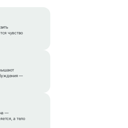
зить
ется чувство
овышают
озбуждения —
на —
яется, а тело