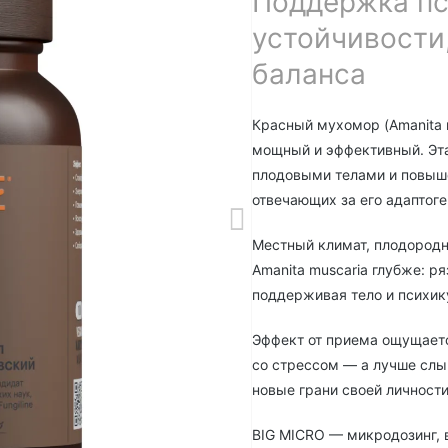
Поддержка п
устойчивости,
баланса
Красный мухомор (Amanita m
мощный и эффективный. Эта
плодовыми телами и повыш
отвечающих за его адаптог
Местный климат, плодородн
Amanita muscaria глубже: р
поддерживая тело и психику
Эффект от приема ощущаетс
со стрессом — а лучше слы
новые грани своей личности
BIG MICRO — микродозинг, 