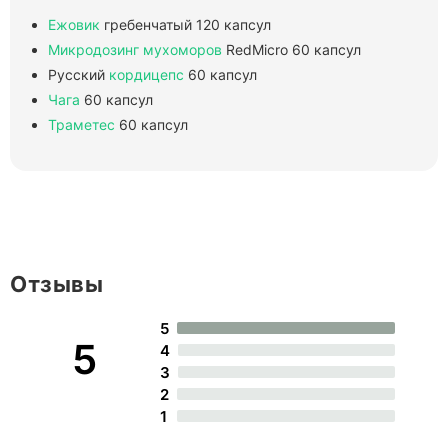
Ежовик
гребенчатый 120 капсул
Микродозинг
мухоморов
RedMicro 60 капсул
Русский
кордицепс
60 капсул
Чага
60 капсул
Траметес
60 капсул
Отзывы
5
5
4
3
2
1