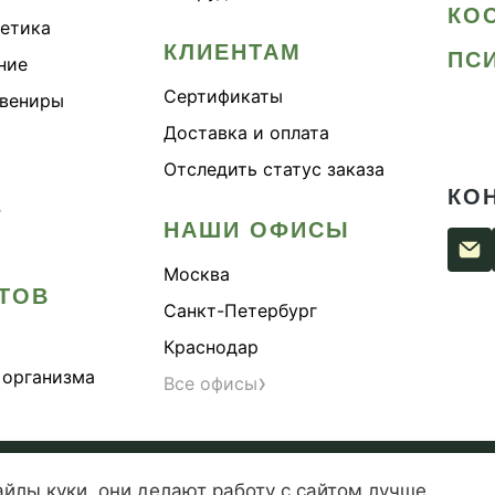
КО
метика
КЛИЕНТАМ
ПС
ние
Сертификаты
увениры
Доставка и оплата
Отследить статус заказа
КО
›
НАШИ ОФИСЫ
Москва
ТОВ
Санкт-Петербург
Краснодар
 организма
›
Все офисы
сти
Согласие на обработку персональных данных
Публи
айлы куки
,
они делают работу с сайтом лучше