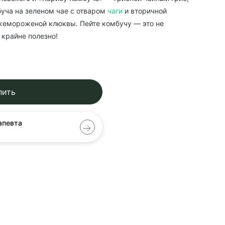
буча на зеленом чае с отваром
чаги
и вторичной
жемороженой клюквы. Пейте комбучу — это не
 крайне полезно!
пить
апевта