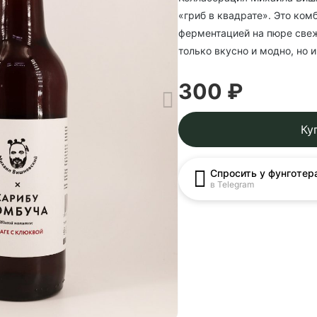
«гриб в квадрате». Это ком
ферментацией на пюре све
только вкусно и модно, но и
300 ₽
Ку
Спросить у фунготер
в Telegram