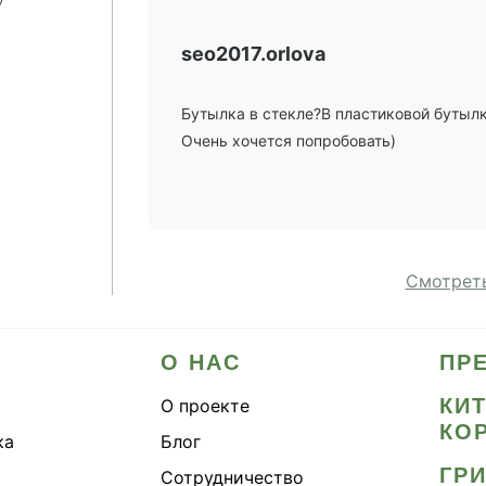
seo2017.orlova
Бутылка в стекле?В пластиковой бутылк
Очень хочется попробовать)
Смотреть
О НАС
ПР
КИ
О проекте
КО
ка
Блог
ГР
Сотрудничество