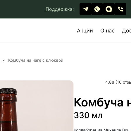
Поддержка:
Акции
О нас
До
и
Комбуча на чаге с клюквой
4.88 (10 отз
Комбуча н
330 мл
Коллаборация Михаила Вишн