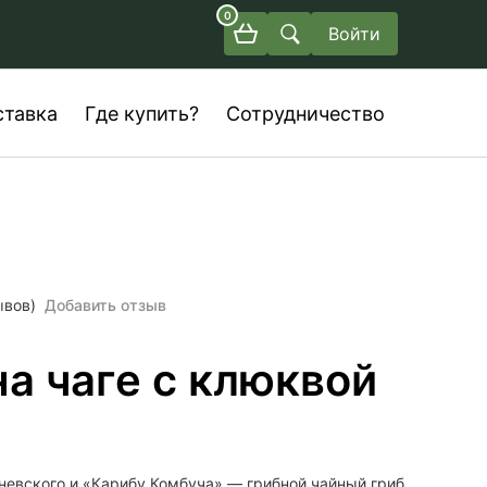
0
Войти
ставка
Где купить?
Сотрудничество
ывов)
Добавить отзыв
а чаге с клюквой
евского и «Карибу Комбуча» — грибной чайный гриб,