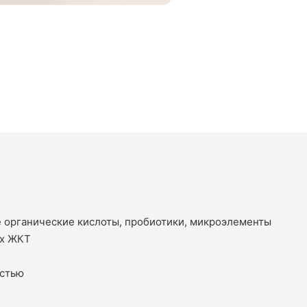
 органические кислоты, пробиотики, микроэлементы
ях ЖКТ
остью