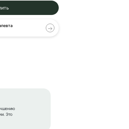
пить
апевта
учшению
и. Это