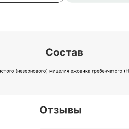
Состав
того (незернового) мицелия ежовика гребенчатого (He
Отзывы