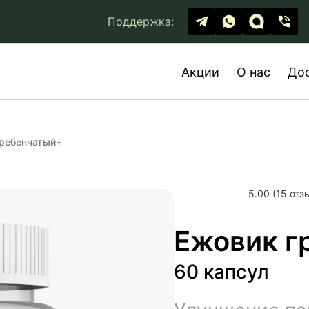
Поддержка:
Акции
О нас
До
гребенчатый+
5.00 (15 отз
Ежовик г
60 капсул