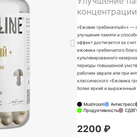
Улучшение па
концентрации
«Ежовик гребеначтый+» — 
улучшения памяти и способ
эффект достигается за сче
ежовика гребенчатого благо
культивированного незерно
периоды повышенной умств
рабочем аврале или при инт
классического «Ежовика гре
более яркий и выраженный
Mushroom
Антистресс
Продуктивность
СДВГ
2200 ₽