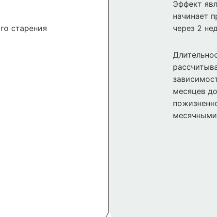
Эффект явл
начинает п
го старения
через 2 не
Длительнос
рассчитыва
зависимост
месяцев до
пожизненно
месячными