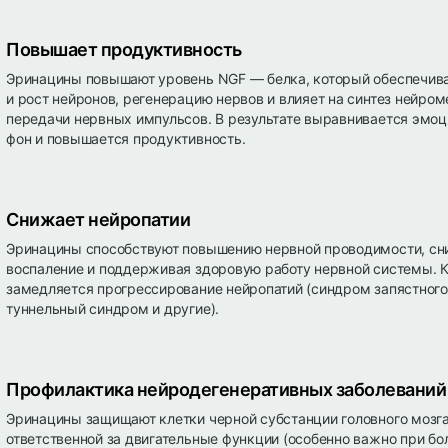
Повышает продуктивность
Эринацины повышают уровень NGF — белка, который обеспечив
и рост нейронов, регенерацию нервов и влияет на синтез нейро
передачи нервных импульсов. В результате выравнивается эмо
фон и повышается продуктивность.
Снижает нейропатии
Эринацины способствуют повышению нервной проводимости, с
воспаление и поддерживая здоровую работу нервной системы. К
замедляется прогрессирование нейропатий (синдром запястного
туннельный синдром и другие).
Профилактика нейродегенеративных заболеваний
Эринацины защищают клетки черной субстанции головного мозга
ответственной за двигательные функции (особенно важно при бо