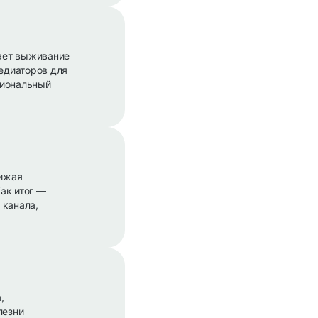
ает выживание
медиаторов для
циональный
нижая
ак итог —
 канала,
,
лезни