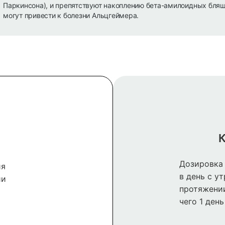
Паркинсона), и препятствуют накоплению бета-амилоидных бляш
могут привести к болезни Альцгеймера.
К
Дозировка 
ия
в день с у
ии
протяжении
чего 1 ден