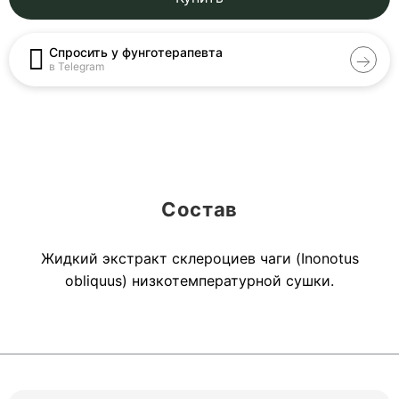
Спросить у фунготерапевта
в Telegram
Состав
Жидкий экстракт склероциев чаги (Inonotus
obliquus) низкотемпературной сушки.