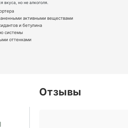
я вкуса, но не алкоголя.
портера
храненными активными веществами
сидантов и бетулина
ую системы
ными оттенками
Отзывы