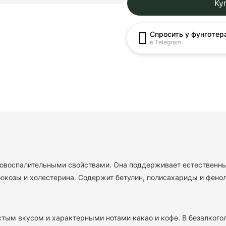
Ку
Спросить у фунготер
в Telegram
вовоспалительными свойствами. Она поддерживает естественны
люкозы и холестерина. Содержит бетулин, полисахариды и фено
стым вкусом и характерными нотами какао и кофе. В безалкого