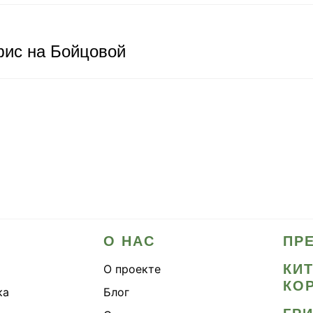
ис на Бойцовой
О НАС
ПР
КИ
О проекте
КО
ка
Блог