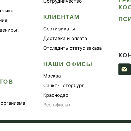
ГР
Сотрудничество
КО
метика
КЛИЕНТАМ
ПС
ние
Сертификаты
увениры
Доставка и оплата
Отследить статус заказа
КО
›
НАШИ ОФИСЫ
Москва
ТОВ
Санкт-Петербург
Краснодар
 организма
›
Все офисы
сти
Согласие на обработку персональных данных
Публи