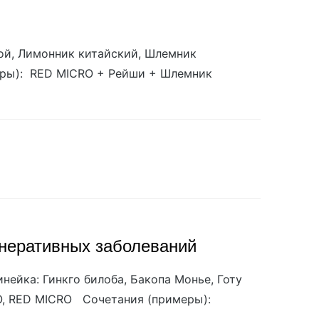
бой, Лимонник китайский, Шлемник
еры): RED MICRO + Рейши + Шлемник
енеративных заболеваний
нейка: Гинкго билоба, Бакопа Монье, Готу
CRO, RED MICRO Сочетания (примеры):