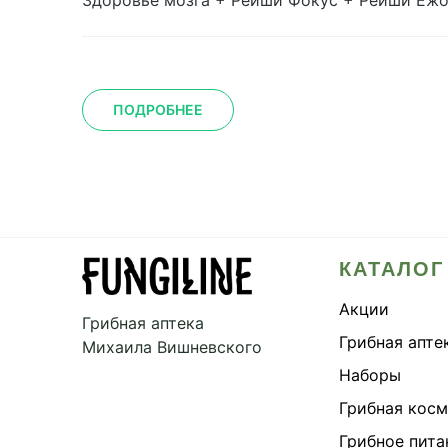
Здоровье мозга + Рейши Фокус + Рейши Е
ПОДРОБНЕЕ
КАТАЛОГ
Акции
Грибная аптека
Грибная апте
Михаила Вишневского
Наборы
Грибная кос
Грибное пита