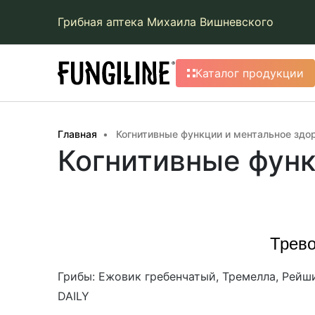
Грибная аптека Михаила Вишневского
Каталог продукции
Главная
Когнитивные функции и ментальное здо
Когнитивные функ
Трево
Грибы: Ежовик гребенчатый, Тремелла, Рейш
DAILY