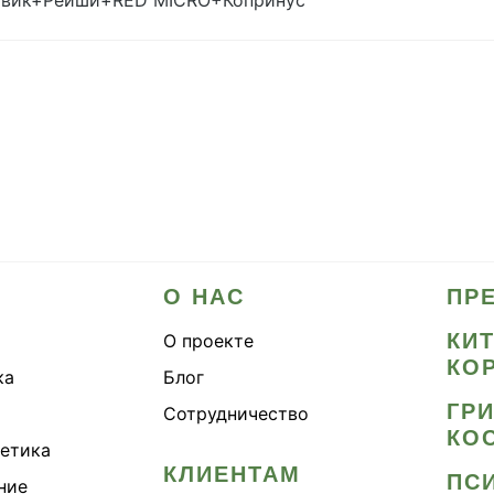
жовик+Рейши+RED MICRO+Копринус
О НАС
ПР
КИ
О проекте
КО
ка
Блог
ГР
Сотрудничество
КО
метика
КЛИЕНТАМ
ПС
ние