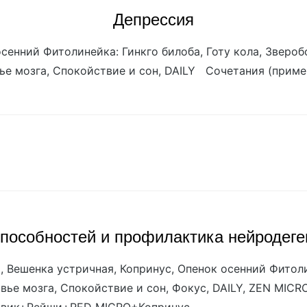
Депрессия
осенний Фитолинейка: Гинкго билоба, Готу кола, Зверо
ье мозга, Спокойствие и сон, DAILY Сочетания (прим
пособностей и профилактика нейродег
 Вешенка устричная, Копринус, Опенок осенний Фитоли
вье мозга, Спокойствие и сон, Фокус, DAILY, ZEN MI