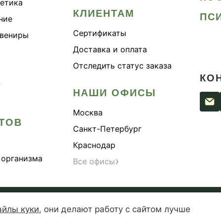
метика
КЛИЕНТАМ
ПС
ние
Сертификаты
увениры
Доставка и оплата
Отследить статус заказа
КО
›
НАШИ ОФИСЫ
Москва
ТОВ
Санкт-Петербург
Краснодар
 организма
›
Все офисы
сти
Согласие на обработку персональных данных
Публи
айлы куки
,
они делают работу с сайтом лучше
— зарегистрированная торговая марка. Копирование материалов 