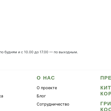
 по будням и с 10.00 до 17.00 — по выходным.
О НАС
ПР
КИ
О проекте
КО
ка
Блог
ГР
Сотрудничество
КО