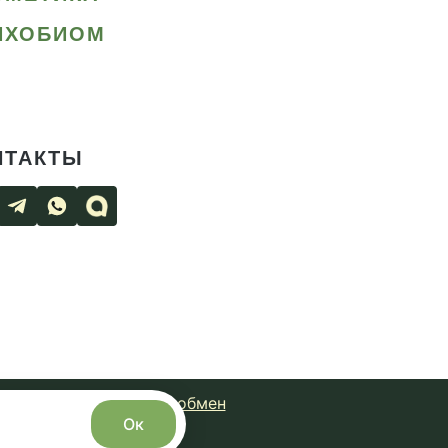
ИХОБИОМ
НТАКТЫ
чная оферта
Возврат и обмен
Ок
с сайта запрещено.