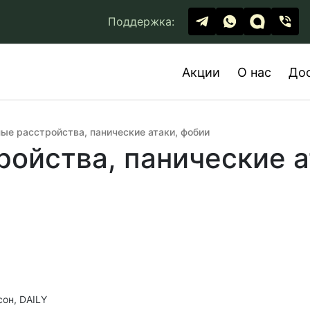
Поддержка:
Акции
О нас
До
ые расстройства, панические атаки, фобии
ойства, панические а
сон, DAILY