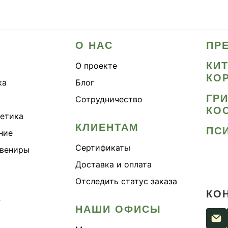
О НАС
ПР
КИ
О проекте
КО
ка
Блог
ГР
Сотрудничество
КО
метика
КЛИЕНТАМ
ПС
ние
Сертификаты
увениры
Доставка и оплата
Отследить статус заказа
КО
›
НАШИ ОФИСЫ