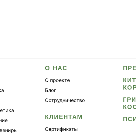
О НАС
ПР
КИ
О проекте
КО
ка
Блог
ГР
Сотрудничество
КО
метика
КЛИЕНТАМ
ПС
ние
Сертификаты
увениры