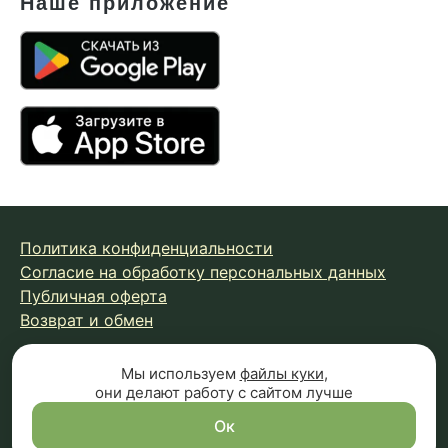
Наше приложение
Политика конфиденциальности
Согласие на обработку персональных данных
Публичная оферта
Возврат и обмен
Мы используем
файлы куки
,
© 2026 Fungiline — зарегистрированная торговая марка.
они делают работу с сайтом лучше
Копирование материалов с сайта запрещено.
Вся информация на сайте носит справочный характер и
Ок
не является публичной офертой (п.2 ст.437 ГК РФ)