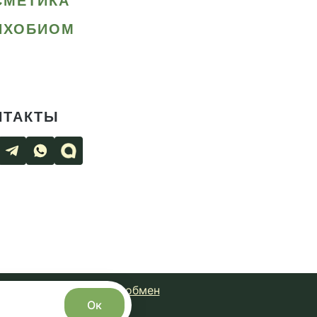
СМЕТИКА
ИХОБИОМ
НТАКТЫ
чная оферта
Возврат и обмен
Ок
с сайта запрещено.