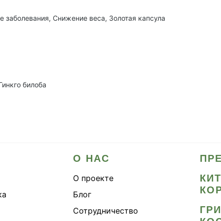
е заболевания,
Снижение веса, Золотая капсула
Гинкго билоба
О НАС
ПР
КИ
О проекте
КО
ка
Блог
ГР
Сотрудничество