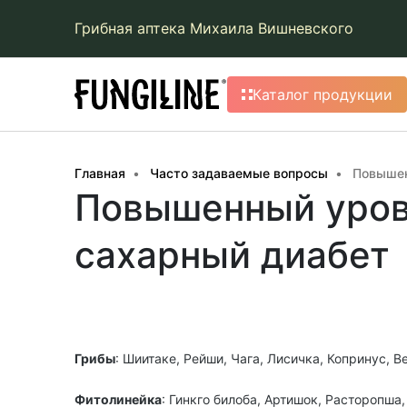
Грибная аптека Михаила Вишневского
Каталог продукции
Главная
Часто задаваемые вопросы
Повышен
Повышенный урове
сахарный диабет
Грибы
: Шиитаке, Рейши, Чага, Лисичка, Копринус,
Фитолинейка
: Гинкго билоба, Артишок, Расторопша