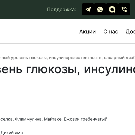
Поддержка:
Акции
О нас
До
ный уровень глюкозы, инсулинорезистентность, сахарный диа
нь глюкозы, инсулин
 Веселка, Фламмулина, Майтаке, Ежовик гребенчатый
, Дикий ямс