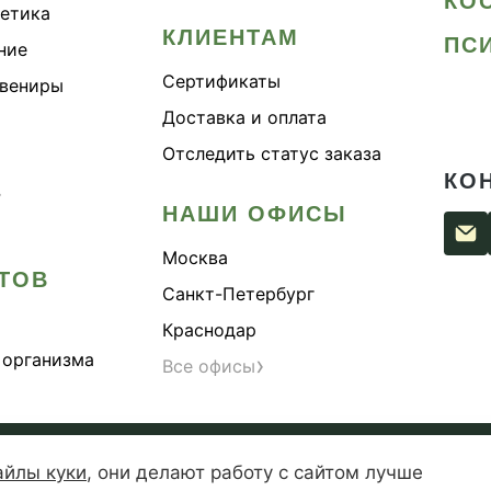
КО
метика
КЛИЕНТАМ
ПС
ние
Сертификаты
увениры
Доставка и оплата
Отследить статус заказа
КО
›
НАШИ ОФИСЫ
Москва
ТОВ
Санкт-Петербург
Краснодар
 организма
›
Все офисы
сти
Согласие на обработку персональных данных
Публи
айлы куки
,
они делают работу с сайтом лучше
— зарегистрированная торговая марка. Копирование материалов 