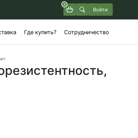
0
Войти
ставка
Где купить?
Сотрудничество
бет
орезистентность,