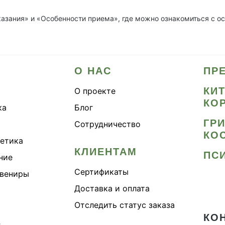
казания» и «Особенности приема», где можно ознакомиться с о
О НАС
ПР
КИ
О проекте
КО
ка
Блог
ГР
Сотрудничество
КО
метика
КЛИЕНТАМ
ПС
ние
Сертификаты
увениры
Доставка и оплата
Отследить статус заказа
КО
›