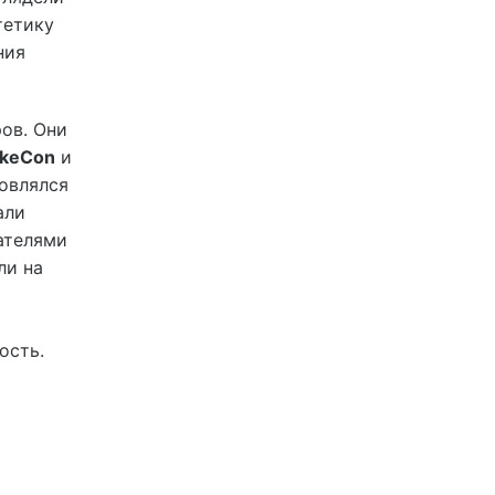
тетику
ния
ов. Они
keCon
и
новлялся
али
ателями
ли на
ость.