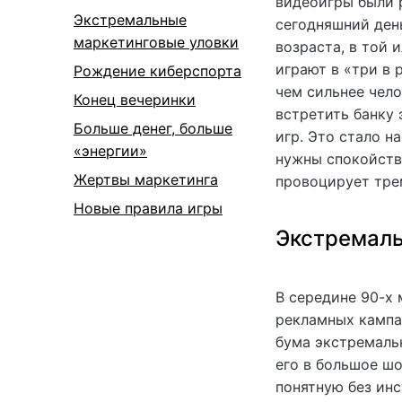
видеоигры были р
Экстремальные
сегодняшний день
маркетинговые уловки
возраста, в той 
играют в «три в 
Рождение киберспорта
чем сильнее чело
Конец вечеринки
встретить банку 
Больше денег, больше
игр. Это стало н
«энергии»
нужны спокойств
Жертвы маркетинга
провоцирует трем
Новые правила игры
Экстремаль
В середине 90-х 
рекламных кампан
бума экстремаль
его в большое ш
понятную без инс