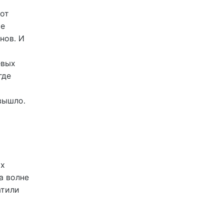
 от
ые
нов. И
евых
где
вышло.
ых
а волне
атили