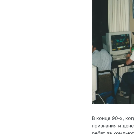
В конце 90-х, ко
признания и ден
ребят за компью