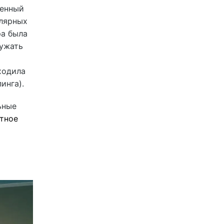
ленный
улярных
ра была
ружать
ходила
пинга).
ьные
тное