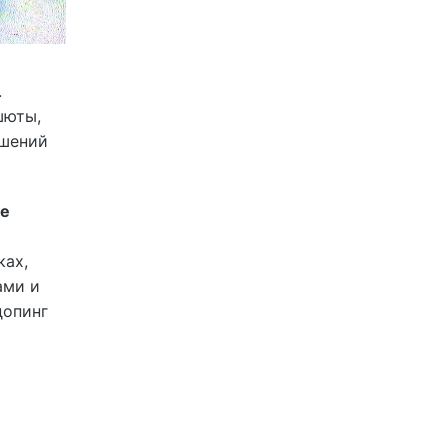
.
шюты,
ршений
не
ках,
ами и
допинг