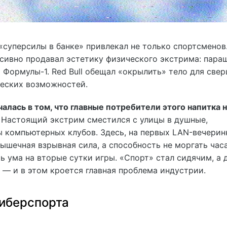
«суперсилы в банке» привлекал не только спортсменов
сивно продавал эстетику физического экстрима: пара
 Формулы-1. Red Bull обещал «окрылить» тело для све
ческих возможностей.
алась в том, что главные потребители этого напитка 
Настоящий экстрим сместился с улицы в душные,
ы компьютерных клубов. Здесь, на первых LAN-вечерин
ышечная взрывная сила, а способность не моргать час
ь ума на вторые сутки игры. «Спорт» стал сидячим, а 
 — и в этом кроется главная проблема индустрии.
иберспорта