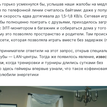
ь горько усмехнулся бы, услышав наши жалобы на мед
е по телефонной линии считалось байтами: даже у поп
 скорость едва дотягивала до 1,5–1,8 KB/s. Сетевая иг
обы полноценно поиграть с друзьями, приходилось заг
с ЭЛТ-монитором в багажник и собираться дома у того
му это позволяло пространство и родители. Там проис
сети, которая позволяла играть вместе без задержек (
приниматели ответили на этот запрос, открыв специал
убы — LAN-центры. Тогда же появилось явление,
извес
ки
, когда тренировки и турниры длились сутками без
 здесь геймеры впервые узнали, что такое кофеиновая
полюбили энергетики