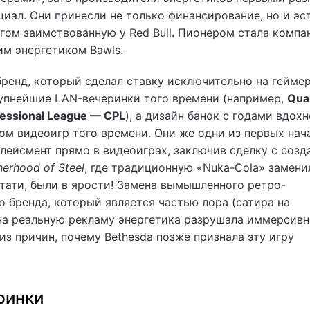
циал. Они принесли не только финансирование, но и эс
гом заимствованную у Red Bull. Пионером стала компа
им энергетиком Bawls.
ренд, который сделал ставку исключительно на геймер
упнейшие LAN-вечеринки того времени (например,
Qua
fessional League — CPL
), а дизайн банок с годами вдох
ом видеоигр того времени. Они же одни из первых нач
лейсмент прямо в видеоиграх, заключив сделку с созд
therhood of Steel
, где традиционную «
Nuka-Cola
» замени
стати, были в ярости! Замена вымышленного ретро-
 бренда, который является частью лора (сатира на
на реальную рекламу энергетика разрушала иммерсивн
из причин, почему Bethesda позже признала эту игру
ринки