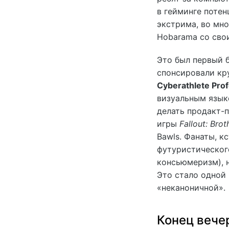
в гейминге потен
экстрима, во мно
Hobarama со сво
Это был первый б
спонсировали кр
Cyberathlete Pro
визуальным язык
делать продакт-п
игры
Fallout: Bro
Bawls. Фанаты, к
футуристического
консьюмеризм), 
Это стало одной 
«неканоничной».
Конец вече