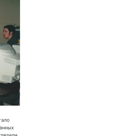
тало
ранных
глядели