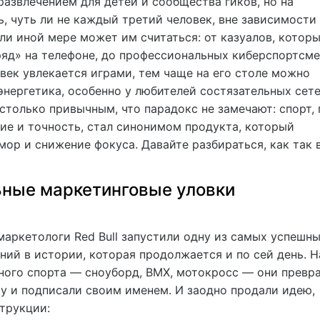
азвлечением для детей и сообщества гиков, но на
, чуть ли не каждый третий человек, вне зависимости
или иной мере может им считаться: от казуалов, котор
ряд» на телефоне, до профессиональных киберспортсме
век увлекается играми, тем чаще на его столе можно
энергетика, особенно у любителей состязательных сет
астолько привычным, что парадокс не замечают: спорт, 
ие и точность, стал синонимом продукта, который
ор и снижение фокуса. Давайте разбираться, как так 
ные маркетинговые уловки
маркетологи Red Bull запустили одну из самых успешн
ий в истории, которая продолжается и по сей день. Н
ного спорта — сноуборд, BMX, мотокросс — они превр
оу и подписали своим именем. И заодно продали идею,
трукции: