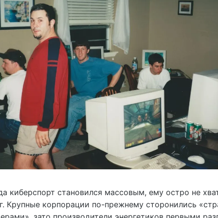
гда киберспорт становился массовым, ему остро не хва
ег. Крупные корпорации по-прежнему сторонились «ст
терами», зато производители энергетиков первыми раз