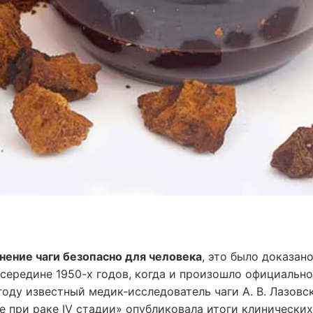
нение чаги безопасно для человека
, это было доказан
ередине 1950-х годов, когда и произошло официальн
году известный медик-исследователь чаги А. В. Лазовс
е при раке IV стадии» опубликовала итоги клинических