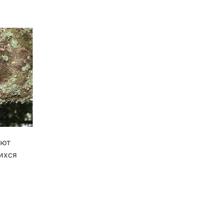
ают
ихся