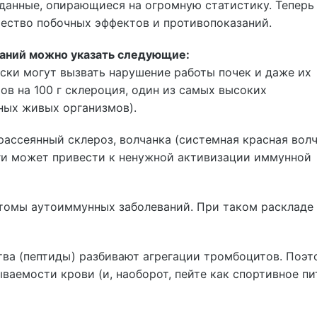
данные, опирающиеся на огромную статистику. Тепер
ичество побочных эффектов и противопоказаний.
заний можно указать следующие:
ски могут вызвать нарушение работы почек и даже их
в на 100 г склероция, один из самых высоких
ных живых организмов).
ассеянный склероз, волчанка (системная красная волч
аги может привести к ненужной активизации иммунной
птомы аутоиммунных заболеваний. При таком раскладе
тва (пептиды) разбивают агрегации тромбоцитов. Поэт
ываемости крови (и, наоборот, пейте как спортивное пи