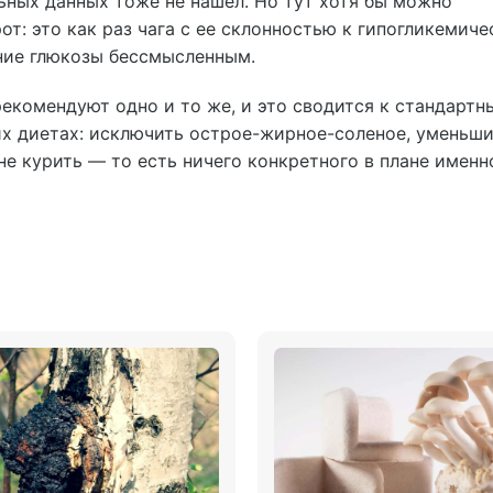
ьных данных тоже не нашел. Но тут хотя бы можно
от: это как раз чага с ее склонностью к гипогликемич
ние глюкозы бессмысленным.
рекомендуют одно и то же, и это сводится к стандартн
х диетах: исключить острое-жирное-соленое, уменьши
 не курить — то есть ничего конкретного в плане именно