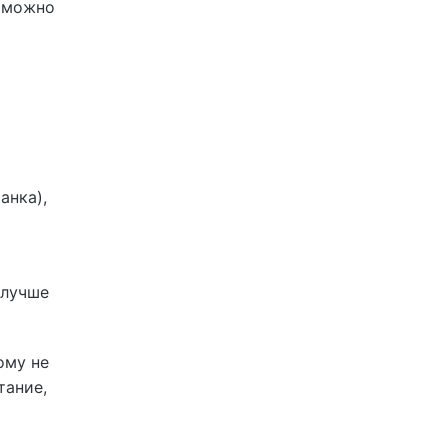
ь можно
анка),
 лучше
ому не
тание,