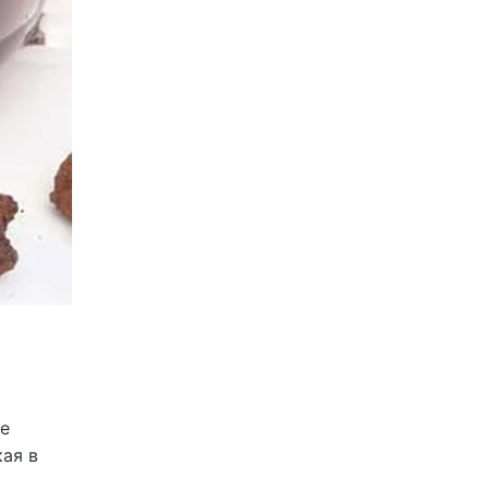
о
ое
кая в