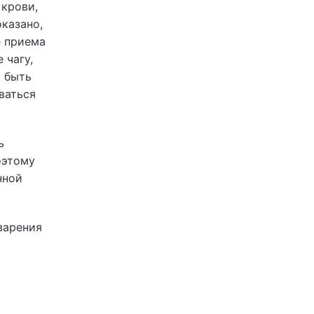
 крови,
казано,
е приема
 чагу,
о быть
ваться
ь
оэтому
нной
варения