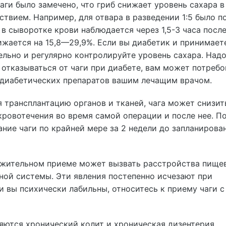
ги было замечено, что гриб снижает уровень сахара в
твием. Например, для отвара в разведении 1:5 было по
в сыворотке крови наблюдается через 1,5-3 часа посл
ижается на 15,8—29,9%. Если вы диабетик и принимаете
ельно и регулярно контролируйте уровень сахара. Над
ь отказываться от чаги при диабете, вам может потребо
диабетических препаратов вашим лечащим врачом.
 трансплантацию органов и тканей, чага может снизит
 кровотечения во время самой операции и после нее. П
ние чаги по крайней мере за 2 недели до запланирова
лжительном приеме может вызвать расстройства пище
ной системы. Эти явления постепенно исчезают при
и вы психически лабильны, относитесь к приему чаги с
яются хронический колит и хроническая дизентерия.