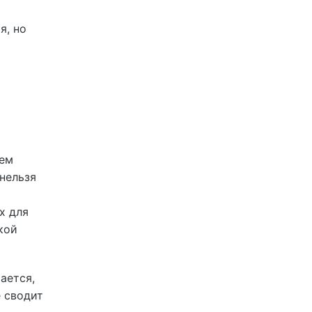
я, но
тем
 нельзя
х для
кой
ается,
е сводит