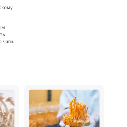
ескому
ым
ть
 чаги.