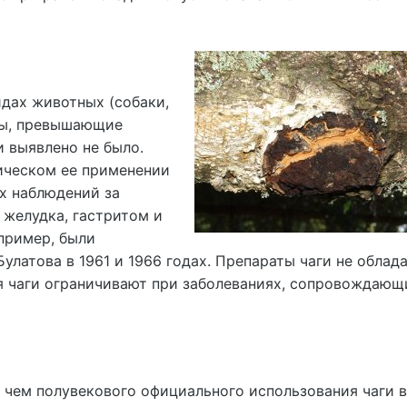
идах животных (собаки,
зы, превышающие
и выявлено не было.
ическом ее применении
х наблюдений за
 желудка, гастритом и
пример, были
Булатова в 1961 и 1966 годах. Препараты чаги не облад
я чаги ограничивают при заболеваниях, сопровождающ
е чем полувекового официального использования чаги в